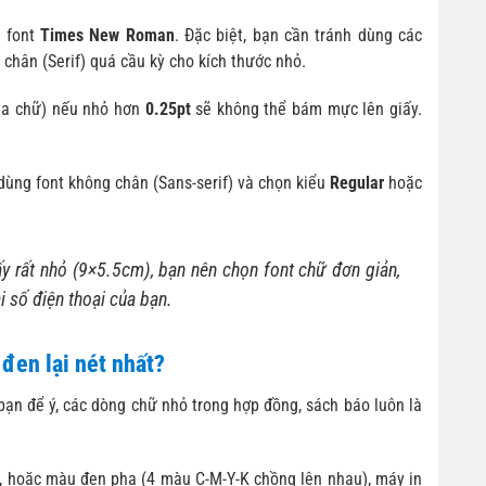
n font
Times New Roman
. Đặc biệt, bạn cần tránh dùng các
 chân (Serif) quá cầu kỳ cho kích thước nhỏ.
của chữ) nếu nhỏ hơn
0.25pt
sẽ không thể bám mực lên giấy.
dùng font không chân (Sans-serif) và chọn kiểu
Regular
hoặc
iấy rất nhỏ (9×5.5cm), bạn nên chọn font chữ đơn giản,
 số điện thoại của bạn.
đen lại nét nhất?
bạn để ý, các dòng chữ nhỏ trong hợp đồng, sách báo luôn là
 hoặc màu đen pha (4 màu C-M-Y-K chồng lên nhau), máy in