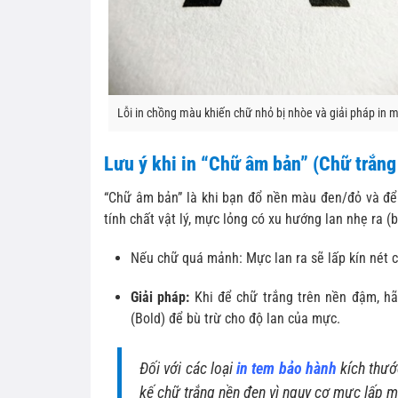
Lỗi in chồng màu khiến chữ nhỏ bị nhòe và giải pháp in 
Lưu ý khi in “Chữ âm bản” (Chữ trắng
“Chữ âm bản” là khi bạn đổ nền màu đen/đỏ và để
tính chất vật lý, mực lỏng có xu hướng lan nhẹ ra (
Nếu chữ quá mảnh: Mực lan ra sẽ lấp kín nét ch
Giải pháp:
Khi để chữ trắng trên nền đậm, h
(Bold) để bù trừ cho độ lan của mực.
Đối với các loại
in tem bảo hành
kích thướ
kế chữ trắng nền đen vì nguy cơ mực lấp mấ