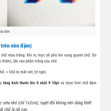
màu đơn
 trên nền đậm)
 chữ màu trắng. Khi in, mực sẽ phủ lên xung quanh chữ. Do
bị thấm), lấn vào phần trắng của chữ.
ữ -> Chữ bị mất nét, tịt ngòi.
ãy
tăng kích thước lên ít nhất 9-10pt
và chọn font chữ đậm
c siêu nhỏ (chỉ 1x2cm), tuyệt đối không nên dùng thiết
t chữ là rất cao.