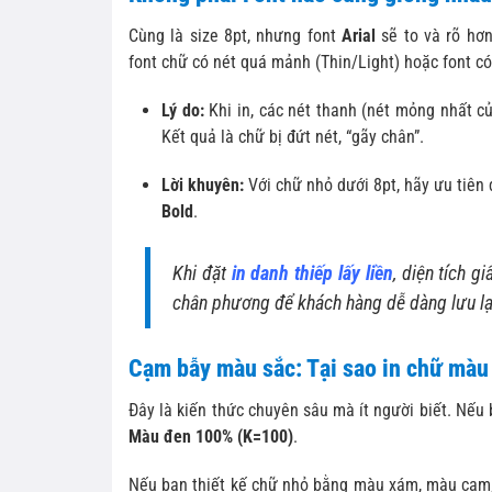
Cùng là size 8pt, nhưng font
Arial
sẽ to và rõ hơ
font chữ có nét quá mảnh (Thin/Light) hoặc font có
Lý do:
Khi in, các nét thanh (nét mỏng nhất 
Kết quả là chữ bị đứt nét, “gãy chân”.
Lời khuyên:
Với chữ nhỏ dưới 8pt, hãy ưu tiên 
Bold
.
Khi đặt
in danh thiếp lấy liền
, diện tích g
chân phương để khách hàng dễ dàng lưu lại
Cạm bẫy màu sắc: Tại sao in chữ màu 
Đây là kiến thức chuyên sâu mà ít người biết. Nếu 
Màu đen 100% (K=100)
.
Nếu bạn thiết kế chữ nhỏ bằng màu xám, màu cam,