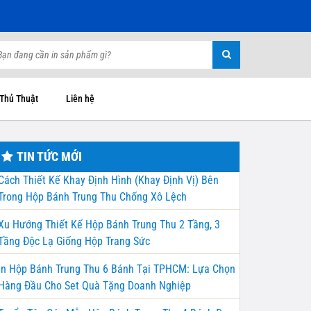
 Thủ Thuật
Liên hệ
TIN TỨC MỚI
Cách Thiết Kế Khay Định Hình (Khay Định Vị) Bên
Trong Hộp Bánh Trung Thu Chống Xô Lệch
Xu Hướng Thiết Kế Hộp Bánh Trung Thu 2 Tầng, 3
Tầng Độc Lạ Giống Hộp Trang Sức
In Hộp Bánh Trung Thu 6 Bánh Tại TPHCM: Lựa Chọn
Hàng Đầu Cho Set Quà Tặng Doanh Nghiệp