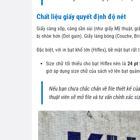
Chất liệu giấy quyết định độ nét
Giấy càng xốp, càng sần sùi (như giấy Mỹ thuật, g
bị nhòe hơn (Dot gain). Giấy láng bóng (Couche, Bri
Đặc biệt, với in bạt khổ lớn (Hiflex), bề mặt bạt rất 
Size chữ tối thiểu cho bạt Hiflex nên là
24 pt
giờ áp dụng size chữ của sách vở lên bạt quản
Nếu bạn chưa chắc chắn về file thiết kế củ
thuật viên sẽ mở file và tư vấn chính xác s