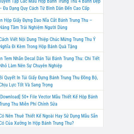
Tuyển Tập Các Mẫu Hộp Bánh Trung Thu 4 Bánh Đẹp
– Đa Dạng Quy Cách Từ Bình Dân Đến Cao Cấp
In Hộp Giấy Đựng Dao Nĩa Cắt Bánh Trung Thu –
Nâng Tầm Trải Nghiệm Người Dùng
Cách Viết Nội Dung Thiệp Chúc Mừng Trung Thu Ý
Nghĩa Đi Kèm Trong Hộp Bánh Quà Tặng
In Tem Nhãn Decal Dán Túi Bánh Trung Thu: Chi Tiết
Nhỏ Làm Nên Sự Chuyên Nghiệp
Bí Quyết In Túi Giấy Đựng Bánh Trung Thu Đồng Bộ,
Chịu Lực Tốt Và Sang Trọng
[Download] 50+ File Vector Mẫu Thiết Kế Hộp Bánh
Trung Thu Miễn Phí Chỉnh Sửa
Có Nên Thuê Thiết Kế Ngoài Hay Sử Dụng Mẫu Sẵn
Có Của Xưởng In Hộp Bánh Trung Thu?