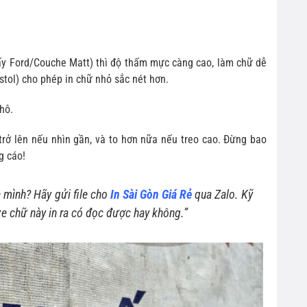
iấy Ford/Couche Matt) thì độ thấm mực càng cao, làm chữ dễ
stol) cho phép in chữ nhỏ sắc nét hơn.
thô.
trở lên nếu nhìn gần, và to hơn nữa nếu treo cao. Đừng bao
g cáo!
a mình? Hãy gửi file cho
In Sài Gòn Giá Rẻ
qua Zalo. Kỹ
ize chữ này in ra có đọc được hay không.”