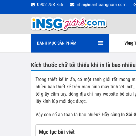
0902 758 756
nhn@inanhoangnam.com
DANH MỤC SẢN PHẨM
Vòng T
Kích thước chữ tối thiểu khi in là bao nhi
Trong thiết kế in ấn, có một ranh giới rất mong m
nhiều bạn thiết kế trên màn hình máy tính 24 inch, 
tờ giấy cầm tay, dòng địa chỉ hay website bé xíu 
lấy kính lúp mới đọc được.
Vậy con số an toàn là bao nhiêu? Hãy cùng
In Sài 
Mục lục bài viết