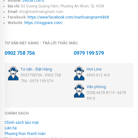
Hotline:
0903612410
Địa chỉ:
82 Dương Quảng Hàm, Phường An Nhơn, Tp. HCM
Email:
nhn@inanhoangnam.com
Facebook:
https://www.facebook.com/inanhoangnam6868
Website:
https://insggiare.com/
TƯ VẤN ĐẶT HÀNG - TRẢ LỜI THẮC MẮC
0902 758 756
0979 199 579
Tư vấn - Đặt Hàng
Hot Line
0937758756 - 0902 758
0903 612 410
756 - 0979 199 579
Văn phòng
(028) 6678 8119 - 6678
9919
CHÍNH SÁCH
Chính sách bảo mật
Liên hệ
Phương thức thanh toán