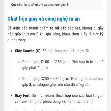
Quy cách in tờ rơi gấp 4 và brochure gấp 3
Chất liệu giấy và công nghệ in ấn
Để đảm bảo thành phẩm
tờ rơi gấp
sắc nét, không bị gãy
nếp gấp (nứt mực) khi gia công, khâu chọn giấy là cực kỳ
quan trọng:
Giấy Couche (C):
Bề mặt láng mịn, bắt mực tốt.
Định lượng C100 – C150 gsm: Phù hợp in tờ rơi, tờ
gấp phát đại trà.
Định lượng C200 – C300 gsm: Phù hợp
in brochure
gấp 3
, catalogue gấp, yêu cầu độ cứng cáp.
Giấy Fort:
Bề mặt nhám, thích hợp cho các loại tờ gấp
cần viết lên (như phiếu đăng ký, menu tích điểm).