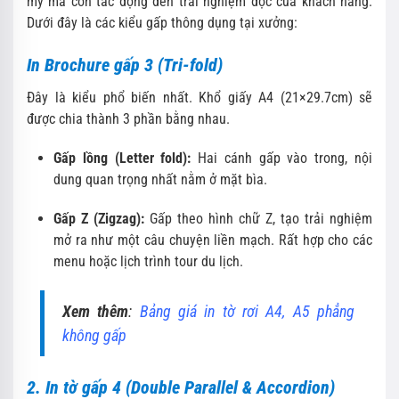
mỹ mà còn tác động đến trải nghiệm đọc của khách hàng.
Dưới đây là các kiểu gấp thông dụng tại xưởng:
In Brochure gấp 3 (Tri-fold)
Đây là kiểu phổ biến nhất. Khổ giấy A4 (21×29.7cm) sẽ
được chia thành 3 phần bằng nhau.
Gấp lồng (Letter fold):
Hai cánh gấp vào trong, nội
dung quan trọng nhất nằm ở mặt bìa.
Gấp Z (Zigzag):
Gấp theo hình chữ Z, tạo trải nghiệm
mở ra như một câu chuyện liền mạch. Rất hợp cho các
menu hoặc lịch trình tour du lịch.
Xem thêm
:
Bảng giá in tờ rơi A4, A5 phẳng
không gấp
2. In tờ gấp 4 (Double Parallel & Accordion)