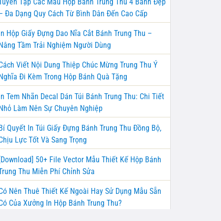
Tuyển Tập Các Mẫu Hộp Bánh Trung Thu 4 Bánh Đẹp
– Đa Dạng Quy Cách Từ Bình Dân Đến Cao Cấp
In Hộp Giấy Đựng Dao Nĩa Cắt Bánh Trung Thu –
Nâng Tầm Trải Nghiệm Người Dùng
Cách Viết Nội Dung Thiệp Chúc Mừng Trung Thu Ý
Nghĩa Đi Kèm Trong Hộp Bánh Quà Tặng
In Tem Nhãn Decal Dán Túi Bánh Trung Thu: Chi Tiết
Nhỏ Làm Nên Sự Chuyên Nghiệp
Bí Quyết In Túi Giấy Đựng Bánh Trung Thu Đồng Bộ,
Chịu Lực Tốt Và Sang Trọng
[Download] 50+ File Vector Mẫu Thiết Kế Hộp Bánh
Trung Thu Miễn Phí Chỉnh Sửa
Có Nên Thuê Thiết Kế Ngoài Hay Sử Dụng Mẫu Sẵn
Có Của Xưởng In Hộp Bánh Trung Thu?