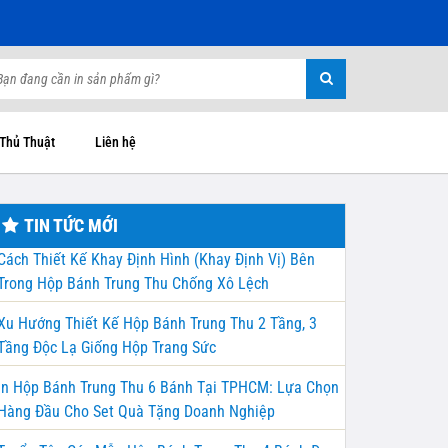
 Thủ Thuật
Liên hệ
TIN TỨC MỚI
Cách Thiết Kế Khay Định Hình (Khay Định Vị) Bên
Trong Hộp Bánh Trung Thu Chống Xô Lệch
Xu Hướng Thiết Kế Hộp Bánh Trung Thu 2 Tầng, 3
Tầng Độc Lạ Giống Hộp Trang Sức
In Hộp Bánh Trung Thu 6 Bánh Tại TPHCM: Lựa Chọn
Hàng Đầu Cho Set Quà Tặng Doanh Nghiệp