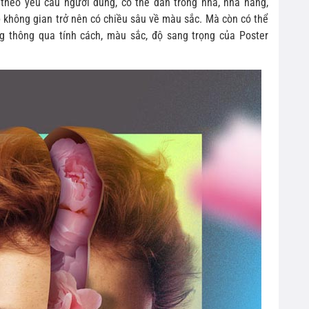
 theo yêu cầu người dùng, có thể dán trong nhà, nhà hàng,
úp không gian trở nên có chiều sâu về màu sắc. Mà còn có thể
g thông qua tính cách, màu sắc, độ sang trọng của Poster