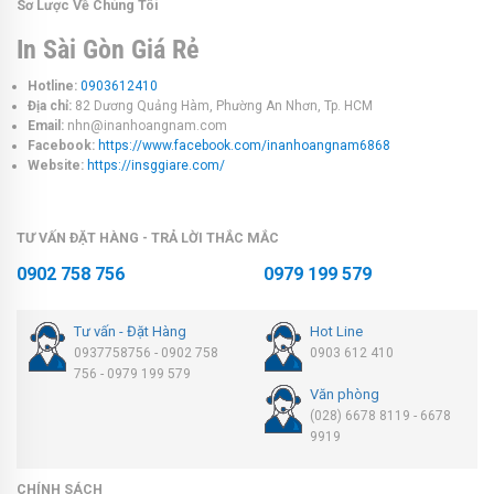
Sơ Lược Về Chúng Tôi
In Sài Gòn Giá Rẻ
Hotline:
0903612410
Địa chỉ:
82 Dương Quảng Hàm, Phường An Nhơn, Tp. HCM
Email:
nhn@inanhoangnam.com
Facebook:
https://www.facebook.com/inanhoangnam6868
Website:
https://insggiare.com/
TƯ VẤN ĐẶT HÀNG - TRẢ LỜI THẮC MẮC
0902 758 756
0979 199 579
Tư vấn - Đặt Hàng
Hot Line
0937758756 - 0902 758
0903 612 410
756 - 0979 199 579
Văn phòng
(028) 6678 8119 - 6678
9919
CHÍNH SÁCH