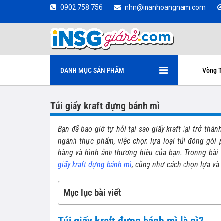
0902 758 756
nhn@inanhoangnam.com
DANH MỤC SẢN PHẨM
Vòng T
Túi giấy kraft đựng bánh mì
Bạn đã bao giờ tự hỏi tại sao giấy kraft lại trở th
ngành thực phẩm, việc chọn lựa loại túi đóng gói 
hàng và hình ảnh thương hiệu của bạn. Tronng bài 
giấy kraft đựng bánh mì
, cũng như cách chọn lựa và
Mục lục bài viết
Túi giấy kraft đựng bánh mì là gì?