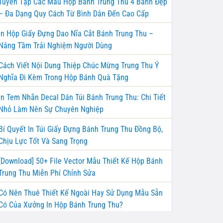
Tuyển Tập Các Mẫu Hộp Bánh Trung Thu 4 Bánh Đẹp
– Đa Dạng Quy Cách Từ Bình Dân Đến Cao Cấp
In Hộp Giấy Đựng Dao Nĩa Cắt Bánh Trung Thu –
Nâng Tầm Trải Nghiệm Người Dùng
Cách Viết Nội Dung Thiệp Chúc Mừng Trung Thu Ý
Nghĩa Đi Kèm Trong Hộp Bánh Quà Tặng
In Tem Nhãn Decal Dán Túi Bánh Trung Thu: Chi Tiết
Nhỏ Làm Nên Sự Chuyên Nghiệp
Bí Quyết In Túi Giấy Đựng Bánh Trung Thu Đồng Bộ,
Chịu Lực Tốt Và Sang Trọng
[Download] 50+ File Vector Mẫu Thiết Kế Hộp Bánh
Trung Thu Miễn Phí Chỉnh Sửa
Có Nên Thuê Thiết Kế Ngoài Hay Sử Dụng Mẫu Sẵn
Có Của Xưởng In Hộp Bánh Trung Thu?