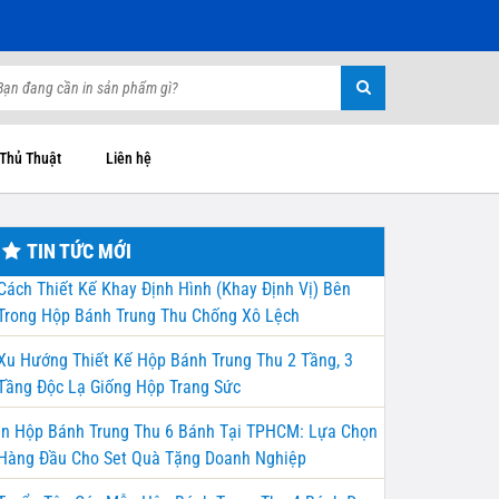
 Thủ Thuật
Liên hệ
TIN TỨC MỚI
Cách Thiết Kế Khay Định Hình (Khay Định Vị) Bên
Trong Hộp Bánh Trung Thu Chống Xô Lệch
Xu Hướng Thiết Kế Hộp Bánh Trung Thu 2 Tầng, 3
Tầng Độc Lạ Giống Hộp Trang Sức
In Hộp Bánh Trung Thu 6 Bánh Tại TPHCM: Lựa Chọn
Hàng Đầu Cho Set Quà Tặng Doanh Nghiệp