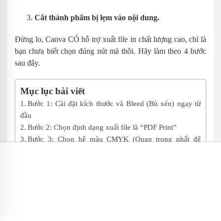
Cắt thành phẩm bị lẹm vào nội dung.
Đừng lo, Canva CÓ hỗ trợ xuất file in chất lượng cao, chỉ là
bạn chưa biết chọn đúng nút mà thôi. Hãy làm theo 4 bước
sau đây.
Mục lục bài viết
Bước 1: Cài đặt kích thước và Bleed (Bù xén) ngay từ đầu
Bước 2: Chọn định dạng xuất file là “PDF Print”
Bước 3: Chọn hệ màu CMYK (Quan trọng nhất để không sai
màu)
Bước 4: Tích chọn “Crop marks and bleed”
Bước 5: Flatten PDF (Làm phẳng file) – Mẹo nhỏ cho Font
chữ
So sánh chất lượng: Canva vs Illustrator
Kết luận
Bước 1: Cài đặt kích thước và Bleed (Bù