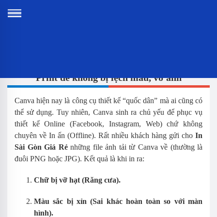
Hướng dẫn xuất file in từ Canva chuẩn PDF Print để
không bị lệch màu, vỡ ảnh
Canva hiện nay là công cụ thiết kế “quốc dân” mà ai cũng có
thể sử dụng. Tuy nhiên, Canva sinh ra chủ yếu để phục vụ
thiết kế Online (Facebook, Instagram, Web) chứ không
chuyên về In ấn (Offline). Rất nhiều khách hàng gửi cho
In
Sài Gòn Giá Rẻ
những file ảnh tải từ Canva về (thường là
đuôi PNG hoặc JPG). Kết quả là khi in ra:
Chữ bị vỡ hạt (Răng cưa).
Màu sắc bị xỉn (Sai khác hoàn toàn so với màn hình).