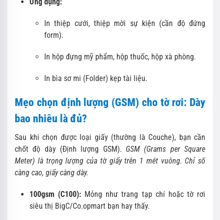
Ứng dụng:
In thiệp cưới, thiệp mời sự kiện (cần độ đứng
form).
In hộp đựng mỹ phẩm, hộp thuốc, hộp xà phòng.
In bìa sơ mi (Folder) kẹp tài liệu.
Mẹo chọn định lượng (GSM) cho tờ rơi: Dày
bao nhiêu là đủ?
Sau khi chọn được loại giấy (thường là Couche), bạn cần
chốt độ dày (Định lượng GSM).
GSM (Grams per Square
Meter) là trọng lượng của tờ giấy trên 1 mét vuông. Chỉ số
càng cao, giấy càng dày.
100gsm (C100):
Mỏng như trang tạp chí hoặc tờ rơi
siêu thị BigC/Co.opmart bạn hay thấy.