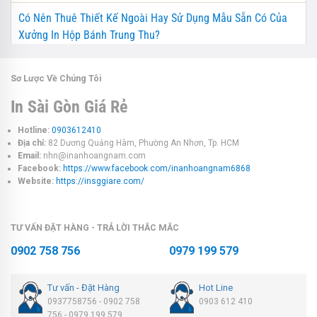
Có Nên Thuê Thiết Kế Ngoài Hay Sử Dụng Mẫu Sẵn Có Của
Xưởng In Hộp Bánh Trung Thu?
Sơ Lược Về Chúng Tôi
In Sài Gòn Giá Rẻ
Hotline:
0903612410
Địa chỉ:
82 Dương Quảng Hàm, Phường An Nhơn, Tp. HCM
Email:
nhn@inanhoangnam.com
Facebook:
https://www.facebook.com/inanhoangnam6868
Website:
https://insggiare.com/
TƯ VẤN ĐẶT HÀNG - TRẢ LỜI THẮC MẮC
0902 758 756
0979 199 579
Tư vấn - Đặt Hàng
Hot Line
0937758756 - 0902 758
0903 612 410
756 - 0979 199 579