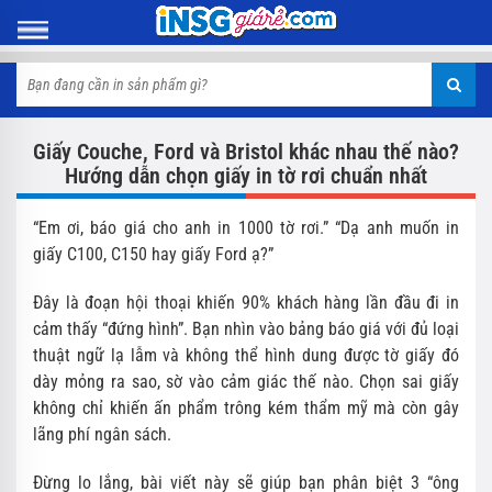
Giấy Couche, Ford và Bristol khác nhau thế nào?
Hướng dẫn chọn giấy in tờ rơi chuẩn nhất
“Em ơi, báo giá cho anh in 1000 tờ rơi.” “Dạ anh muốn in
giấy C100, C150 hay giấy Ford ạ?”
Đây là đoạn hội thoại khiến 90% khách hàng lần đầu đi in
cảm thấy “đứng hình”. Bạn nhìn vào bảng báo giá với đủ loại
thuật ngữ lạ lẫm và không thể hình dung được tờ giấy đó
dày mỏng ra sao, sờ vào cảm giác thế nào. Chọn sai giấy
không chỉ khiến ấn phẩm trông kém thẩm mỹ mà còn gây
lãng phí ngân sách.
Đừng lo lắng, bài viết này sẽ giúp bạn phân biệt 3 “ông