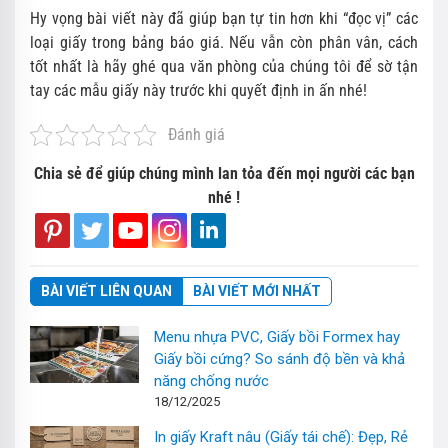
Hy vọng bài viết này đã giúp bạn tự tin hơn khi “đọc vị” các
loại giấy trong bảng báo giá. Nếu vẫn còn phân vân, cách
tốt nhất là hãy ghé qua văn phòng của chúng tôi để sờ tận
tay các mẫu giấy này trước khi quyết định in ấn nhé!
Đánh giá
Chia sẻ để giúp chúng mình lan tỏa đến mọi người các bạn
nhé !
BÀI VIẾT LIÊN QUAN
BÀI VIẾT MỚI NHẤT
Menu nhựa PVC, Giấy bồi Formex hay
Giấy bồi cứng? So sánh độ bền và khả
năng chống nước
18/12/2025
In giấy Kraft nâu (Giấy tái chế): Đẹp, Rẻ