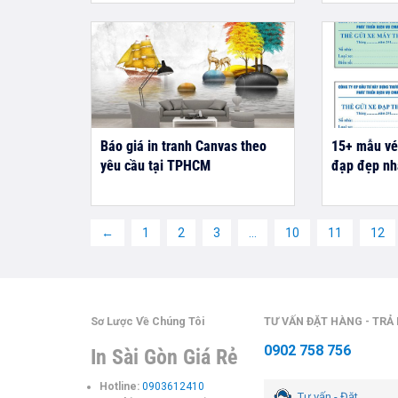
Báo giá in tranh Canvas theo
15+ mẫu vé 
yêu cầu tại TPHCM
đạp đẹp nhấ
←
1
2
3
…
10
11
12
Sơ Lược Về Chúng Tôi
TƯ VẤN ĐẶT HÀNG - TRẢ
0902 758 756
In Sài Gòn Giá Rẻ
Hotline:
0903612410
Tư vấn - Đặt