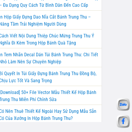
– Đa Dạng Quy Cách Từ Bình Dân Đến Cao Cấp
In Hộp Giấy Đựng Dao Nĩa Cắt Bánh Trung Thu –
Nâng Tầm Trải Nghiệm Người Dùng
Cách Viết Nội Dung Thiệp Chúc Mừng Trung Thu Ý
Nghĩa Đi Kèm Trong Hộp Bánh Quà Tặng
In Tem Nhãn Decal Dán Túi Bánh Trung Thu: Chi Tiết
Nhỏ Làm Nên Sự Chuyên Nghiệp
Bí Quyết In Túi Giấy Đựng Bánh Trung Thu Đồng Bộ,
Chịu Lực Tốt Và Sang Trọng
[Download] 50+ File Vector Mẫu Thiết Kế Hộp Bánh
Trung Thu Miễn Phí Chỉnh Sửa
Có Nên Thuê Thiết Kế Ngoài Hay Sử Dụng Mẫu Sẵn
Có Của Xưởng In Hộp Bánh Trung Thu?