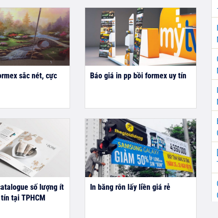
formex sắc nét, cực
Báo giá in pp bồi formex uy tín
catalogue số lượng ít
In băng rôn lấy liền giá rẻ
 tín tại TPHCM