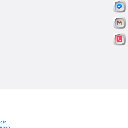
toán
ện giao