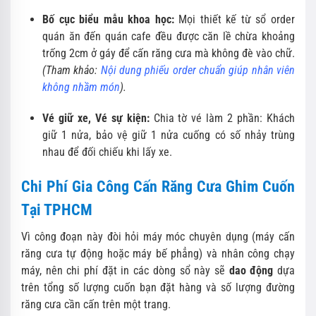
Bố cục biểu mẫu khoa học:
Mọi thiết kế từ sổ order
quán ăn đến quán cafe đều được căn lề chừa khoảng
trống 2cm ở gáy để cấn răng cưa mà không đè vào chữ.
(Tham khảo:
Nội dung phiếu order chuẩn giúp nhân viên
không nhầm món
).
Vé giữ xe, Vé sự kiện:
Chia tờ vé làm 2 phần: Khách
giữ 1 nửa, bảo vệ giữ 1 nửa cuống có số nhảy trùng
nhau để đối chiếu khi lấy xe.
Chi Phí Gia Công Cấn Răng Cưa Ghim Cuốn
Tại TPHCM
Vì công đoạn này đòi hỏi máy móc chuyên dụng (máy cấn
răng cưa tự động hoặc máy bế phẳng) và nhân công chạy
máy, nên chi phí đặt in các dòng sổ này sẽ
dao động
dựa
trên tổng số lượng cuốn bạn đặt hàng và số lượng đường
răng cưa cần cấn trên một trang.