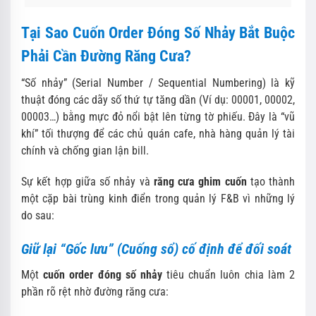
Tại Sao Cuốn Order Đóng Số Nhảy Bắt Buộc
Phải Cần Đường Răng Cưa?
“Số nhảy” (Serial Number / Sequential Numbering) là kỹ
thuật đóng các dãy số thứ tự tăng dần (Ví dụ: 00001, 00002,
00003…) bằng mực đỏ nổi bật lên từng tờ phiếu. Đây là “vũ
khí” tối thượng để các chủ quán cafe, nhà hàng quản lý tài
chính và chống gian lận bill.
Sự kết hợp giữa số nhảy và
răng cưa ghim cuốn
tạo thành
một cặp bài trùng kinh điển trong quản lý F&B vì những lý
do sau:
Giữ lại “Gốc lưu” (Cuống sổ) cố định để đối soát
Một
cuốn order đóng số nhảy
tiêu chuẩn luôn chia làm 2
phần rõ rệt nhờ đường răng cưa: