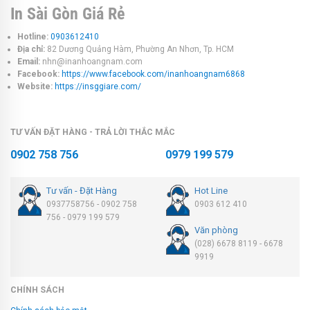
In Sài Gòn Giá Rẻ
Hotline:
0903612410
Địa chỉ:
82 Dương Quảng Hàm, Phường An Nhơn, Tp. HCM
Email:
nhn@inanhoangnam.com
Facebook:
https://www.facebook.com/inanhoangnam6868
Website:
https://insggiare.com/
TƯ VẤN ĐẶT HÀNG - TRẢ LỜI THẮC MẮC
0902 758 756
0979 199 579
Tư vấn - Đặt Hàng
Hot Line
0937758756 - 0902 758
0903 612 410
756 - 0979 199 579
Văn phòng
(028) 6678 8119 - 6678
9919
CHÍNH SÁCH