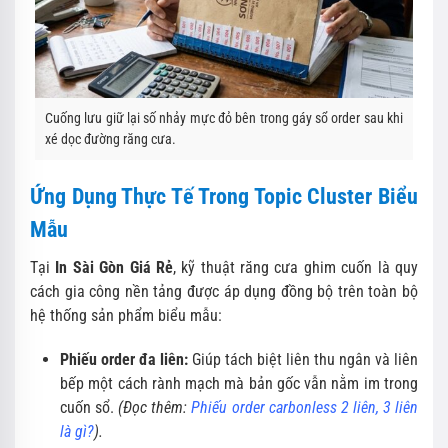
Cuống lưu giữ lại số nhảy mực đỏ bên trong gáy sổ order sau khi
xé dọc đường răng cưa.
Ứng Dụng Thực Tế Trong Topic Cluster Biểu
Mẫu
Tại
In Sài Gòn Giá Rẻ
, kỹ thuật răng cưa ghim cuốn là quy
cách gia công nền tảng được áp dụng đồng bộ trên toàn bộ
hệ thống sản phẩm biểu mẫu:
Phiếu order đa liên:
Giúp tách biệt liên thu ngân và liên
bếp một cách rành mạch mà bản gốc vẫn nằm im trong
cuốn sổ.
(Đọc thêm:
Phiếu order carbonless 2 liên, 3 liên
là gì?
).