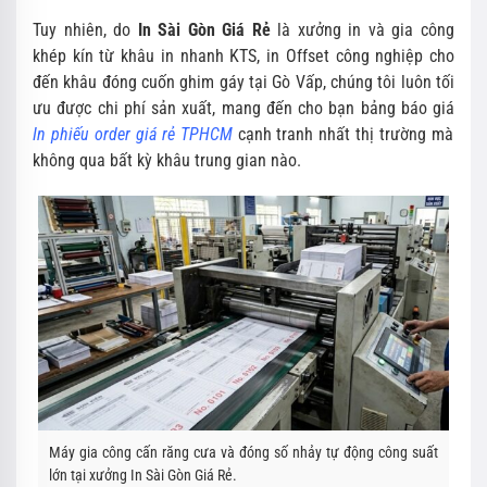
Tuy nhiên, do
In Sài Gòn Giá Rẻ
là xưởng in và gia công
khép kín từ khâu in nhanh KTS, in Offset công nghiệp cho
đến khâu đóng cuốn ghim gáy tại Gò Vấp, chúng tôi luôn tối
ưu được chi phí sản xuất, mang đến cho bạn bảng báo giá
In phiếu order giá rẻ TPHCM
cạnh tranh nhất thị trường mà
không qua bất kỳ khâu trung gian nào.
Máy gia công cấn răng cưa và đóng số nhảy tự động công suất
lớn tại xưởng In Sài Gòn Giá Rẻ.