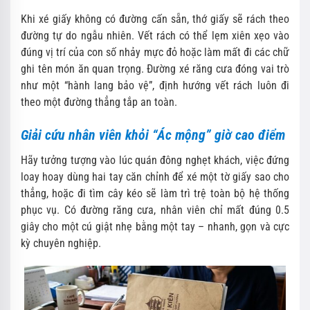
Khi xé giấy không có đường cấn sẵn, thớ giấy sẽ rách theo
đường tự do ngẫu nhiên. Vết rách có thể lẹm xiên xẹo vào
đúng vị trí của con số nhảy mực đỏ hoặc làm mất đi các chữ
ghi tên món ăn quan trọng. Đường xé răng cưa đóng vai trò
như một “hành lang bảo vệ”, định hướng vết rách luôn đi
theo một đường thẳng tắp an toàn.
Giải cứu nhân viên khỏi “Ác mộng” giờ cao điểm
Hãy tưởng tượng vào lúc quán đông nghẹt khách, việc đứng
loay hoay dùng hai tay căn chỉnh để xé một tờ giấy sao cho
thẳng, hoặc đi tìm cây kéo sẽ làm trì trệ toàn bộ hệ thống
phục vụ. Có đường răng cưa, nhân viên chỉ mất đúng 0.5
giây cho một cú giật nhẹ bằng một tay – nhanh, gọn và cực
kỳ chuyên nghiệp.