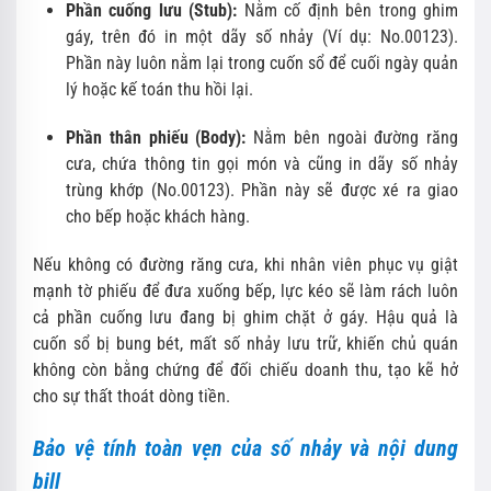
Phần cuống lưu (Stub):
Nằm cố định bên trong ghim
gáy, trên đó in một dãy số nhảy (Ví dụ: No.00123).
Phần này luôn nằm lại trong cuốn sổ để cuối ngày quản
lý hoặc kế toán thu hồi lại.
Phần thân phiếu (Body):
Nằm bên ngoài đường răng
cưa, chứa thông tin gọi món và cũng in dãy số nhảy
trùng khớp (No.00123). Phần này sẽ được xé ra giao
cho bếp hoặc khách hàng.
Nếu không có đường răng cưa, khi nhân viên phục vụ giật
mạnh tờ phiếu để đưa xuống bếp, lực kéo sẽ làm rách luôn
cả phần cuống lưu đang bị ghim chặt ở gáy. Hậu quả là
cuốn sổ bị bung bét, mất số nhảy lưu trữ, khiến chủ quán
không còn bằng chứng để đối chiếu doanh thu, tạo kẽ hở
cho sự thất thoát dòng tiền.
Bảo vệ tính toàn vẹn của số nhảy và nội dung
bill