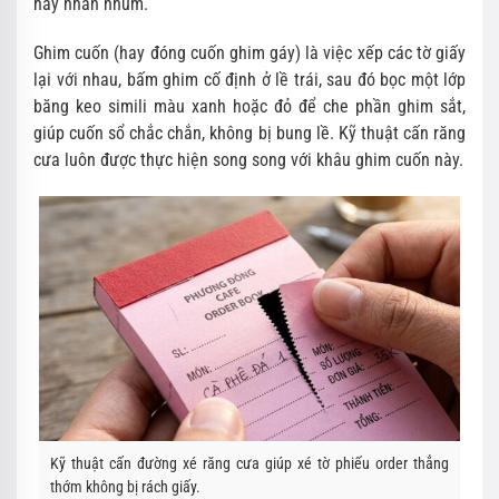
hay nhăn nhúm.
Ghim cuốn (hay đóng cuốn ghim gáy) là việc xếp các tờ giấy
lại với nhau, bấm ghim cố định ở lề trái, sau đó bọc một lớp
băng keo simili màu xanh hoặc đỏ để che phần ghim sắt,
giúp cuốn sổ chắc chắn, không bị bung lề. Kỹ thuật cấn răng
cưa luôn được thực hiện song song với khâu ghim cuốn này.
Kỹ thuật cấn đường xé răng cưa giúp xé tờ phiếu order thẳng
thớm không bị rách giấy.