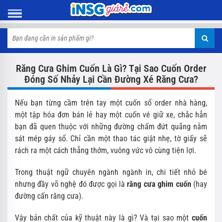
Răng Cưa Ghim Cuốn Là Gì? Tại Sao Cuốn Order
Đóng Số Nhảy Lại Cần Đường Xé Răng Cưa?
Nếu bạn từng cầm trên tay một cuốn sổ order nhà hàng,
một tập hóa đơn bán lẻ hay một cuốn vé giữ xe, chắc hẳn
bạn đã quen thuộc với những đường chấm đứt quãng nằm
sát mép gáy sổ. Chỉ cần một thao tác giật nhẹ, tờ giấy sẽ
rách ra một cách thẳng thớm, vuông vức vô cùng tiện lợi.
Trong thuật ngữ chuyên ngành ngành in, chi tiết nhỏ bé
nhưng đầy võ nghệ đó được gọi là
răng cưa ghim cuốn
(hay
đường cấn răng cưa).
Vậy bản chất của kỹ thuật này là gì? Và tại sao một
cuốn