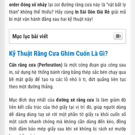
order đóng số nhảy
lại coi đường răng cưa này là “vật bất ly
thân” không thể thiếu? Hãy cùng
In Sài Gòn Giá Rẻ
giải mã
bí mật vận hành đằng sau hai kỹ thuật này!
Mục lục bài viết
Kỹ Thuật Răng Cưa Ghim Cuốn Là Gì?
Cấn răng cưa (Perforation)
là một công đoạn gia công sau
in, sử dụng hệ thống bánh răng bằng thép sắc bén chạy qua
bề mặt giấy để tạo ra các lỗ nhỏ li ti, đứt quãng liên tục
theo một đường thẳng.
Mục đích duy nhất của
đường xé răng cưa
là làm giảm độ
liên kết cấu trúc của thớ giấy tại vị trí đó, giúp người dùng
dễ dàng dùng tay xé rời một phần tờ giấy ra khỏi cuốn sổ
một cách nhanh chóng mà không cần dùng đến kéo, đồng
thời đảm bảo mép giấy sau khi xé không bị rách xơ mướp