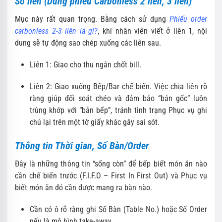
Số liên (Dùng phiếu Carbonless 2 liên, 3 liên)
Mục này rất quan trọng.
Bằng cách sử dụng
Phiếu order
carbonless 2-3 liên là gì?
,
khi nhân viên viết ở liên 1,
nội
dung sẽ tự động sao chép xuống các liên sau.
Liên 1:
Giao cho thu ngân chốt bill.
Liên 2:
Giao xuống Bếp/Bar chế biến.
Việc chia liên rõ
ràng giúp đối soát chéo và đảm bảo “bản gốc” luôn
trùng khớp với “bản bếp”,
tránh tình trạng Phục vụ ghi
chú lại trên một tờ giấy khác gây sai sót.
Thông tin Thời gian, Số Bàn/Order
Đây là những thông tin “sống còn” để bếp biết món ăn nào
cần chế biến trước (F.
I.
F.
O – First In First Out) và Phục vụ
biết món ăn đó cần được mang ra bàn nào.
Cần có ô rõ ràng ghi Số Bàn (Table No.
) hoặc Số Order
nếu là mô hình take-away.