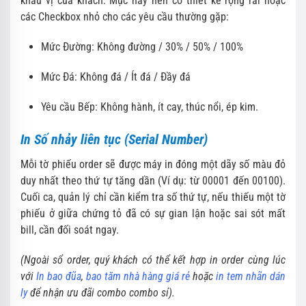
khẩu vị của khách.
Mục này nên có thiết kế rộng rãi hoặc
các Checkbox nhỏ cho các yêu cầu thường gặp:
Mức Đường:
Không đường / 30% / 50% / 100%
Mức Đá:
Không đá / Ít đá / Đầy đá
Yêu cầu Bếp:
Không hành,
ít cay,
thúc nổi,
ép kim.
In Số nhảy liên tục (Serial Number)
Mỗi tờ phiếu order sẽ được máy in đóng một dãy số màu đỏ
duy nhất theo thứ tự tăng dần (Ví dụ:
từ 00001 đến 00100).
Cuối ca,
quản lý chỉ cần kiểm tra số thứ tự,
nếu thiếu một tờ
phiếu ở giữa chứng tỏ đã có sự gian lận hoặc sai sót mất
bill,
cần đối soát ngay.
(Ngoài sổ order, quý khách có thể kết hợp in order cùng lúc
với
In bao đũa
,
bao tăm nhà hàng giá rẻ
hoặc
in tem nhãn dán
ly
để nhận ưu đãi combo combo sỉ).