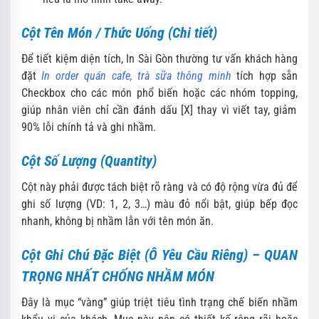
Cột Tên Món / Thức Uống (Chi tiết)
Để tiết kiệm diện tích,
In Sài Gòn thường tư vấn khách hàng
đặt
In order quán cafe, trà sữa thông minh
tích hợp sẵn
Checkbox cho các món phổ biến hoặc các nhóm topping,
giúp nhân viên chỉ cần đánh dấu [X] thay vì viết tay,
giảm
90% lỗi chính tả và ghi nhầm.
Cột Số Lượng (Quantity)
Cột này phải được tách biệt rõ ràng và có độ rộng vừa đủ để
ghi số lượng (VD:
1,
2,
3…
) màu đỏ nổi bật,
giúp bếp đọc
nhanh,
không bị nhầm lẫn với tên món ăn.
Cột Ghi Chú Đặc Biệt (Ô Yêu Cầu Riêng) – QUAN
TRỌNG NHẤT CHỐNG NHẦM MÓN
Đây là mục “vàng” giúp triệt tiêu tình trạng chế biến nhầm