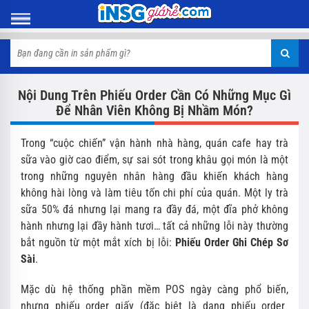
Nội Dung Trên Phiếu Order Cần Có Những Mục Gì
Để Nhân Viên Không Bị Nhầm Món?
Trong “cuộc chiến” vận hành nhà hàng,
quán cafe hay trà
sữa vào giờ cao điểm,
sự sai sót trong khâu gọi món là một
trong những nguyên nhân hàng đầu khiến khách hàng
không hài lòng và làm tiêu tốn chi phí của quán.
Một ly trà
sữa 50% đá nhưng lại mang ra đầy đá,
một đĩa phở không
hành nhưng lại đầy hành tươi…
tất cả những lỗi này thường
bắt nguồn từ một mắt xích bị lỗi:
Phiếu Order Ghi Chép Sơ
Sài
.
Mặc dù hệ thống phần mềm POS ngày càng phổ biến,
nhưng phiếu order giấy (đặc biệt là dạng phiếu order