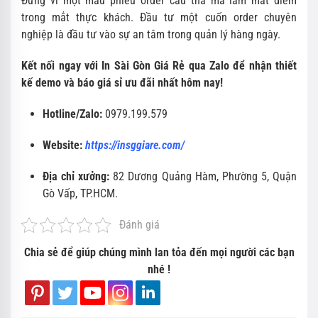
Đừng vì một mẫu phiếu order cẩu thả mà làm mất điểm
trong mắt thực khách.
Đầu tư một cuốn order chuyên
nghiệp là đầu tư vào sự an tâm trong quản lý hàng ngày.
Kết nối ngay với In Sài Gòn Giá Rẻ qua Zalo để nhận thiết
kế demo và báo giá sỉ ưu đãi nhất hôm nay!
Hotline/Zalo:
0979.
199.
579
Website:
https://insggiare.com/
Địa chỉ xưởng:
82 Dương Quảng Hàm,
Phường 5,
Quận
Gò Vấp,
TP.
HCM.
Đánh giá
Chia sẻ để giúp chúng mình lan tỏa đến mọi người các bạn
nhé !