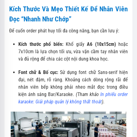
Kích Thước Và Mẹo Thiết Kế Để Nhân Viên
Đọc “Nhanh Như Chớp”
Để cuốn order phát huy tối đa công năng,
bạn cần lưu ý:
Kích thước phổ biến:
Khổ giấy
A6 (10x15cm)
hoặc
7x10cm là lựa chọn tối ưu,
vừa vặn cầm tay nhân viên
và đủ rộng để chia các cột nội dung khoa học.
Font chữ & Bố cục:
Sử dụng font chữ Sans-serif hiện
đại,
nét đậm,
rõ ràng.
Khoảng cách dòng rộng rãi để
nhân viên bếp không phải nheo mắt đọc trong điều
kiện ánh sáng Bar/Karaoke.
(Tham khảo
In phiếu order
karaoke: Giải pháp quản lý không thất thoát
).