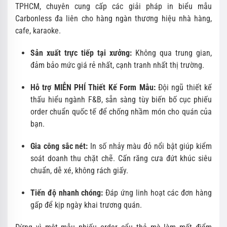
TPHCM,
chuyên cung cấp các giải pháp in biểu mẫu
Carbonless đa liên cho hàng ngàn thương hiệu nhà hàng,
cafe,
karaoke.
Sản xuất trực tiếp tại xưởng:
Không qua trung gian,
đảm bảo mức giá rẻ nhất,
cạnh tranh nhất thị trường.
Hỗ trợ MIỄN PHÍ Thiết Kế Form Mẫu:
Đội ngũ thiết kế
thấu hiểu ngành F&B,
sẵn sàng tùy biến bố cục phiếu
order chuẩn quốc tế để chống nhầm món cho quán của
bạn.
Gia công sắc nét:
In số nhảy màu đỏ nổi bật giúp kiểm
soát doanh thu chặt chẽ.
Cấn răng cưa đứt khúc siêu
chuẩn,
dễ xé,
không rách giấy.
Tiến độ nhanh chóng:
Đáp ứng linh hoạt các đơn hàng
gấp để kịp ngày khai trương quán.