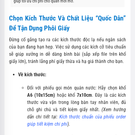
giúp tối ưu chi phí cho quán mới mở.
Chọn Kích Thước Và Chất Liệu “Quốc Dân”
Để Tận Dụng Phôi Giấy
Đừng cố gắng tạo ra các kích thước độc lạ nếu ngân sách
của bạn đang hạn hẹp. Việc sử dụng các kích cỡ tiêu chuẩn
sẽ giúp xưởng in dễ dàng bình bài (sắp xếp file trên khổ
giấy lớn), tránh lãng phí giấy thừa và hạ giá thành cho bạn.
Về kích thước:
Đối với phiếu gọi món quán nước: Hãy chọn khổ
A6 (10x15cm)
hoặc khổ
7x10cm
. Đây là các kích
thước vừa vặn trong lòng bàn tay nhân viên, đủ
chỗ ghi chú và tiết kiệm giấy nhất.
(Xem hướng
dẫn chi tiết tại:
Kích thước chuẩn của phiếu order
giúp tiết kiệm chi phí
).