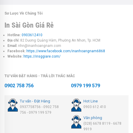
Sơ Lược Về Chúng Tôi
In Sài Gòn Giá Rẻ
Hotline:
0903612410
Địa chỉ:
82 Dương Quảng Hàm, Phường An Nhơn, Tp. HCM
Email:
nhn@inanhoangnam.com
Facebook:
https://www.facebook.com/inanhoangnam6868
Website:
https://insggiare.com/
TƯ VẤN ĐẶT HÀNG - TRẢ LỜI THẮC MẮC
0902 758 756
0979 199 579
Tư vấn - Đặt Hàng
Hot Line
0937758756 - 0902 758
0903 612 410
756 - 0979 199 579
Văn phòng
(028) 6678 8119 - 6678
9919