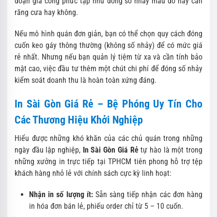
đoạn gia công phức tạp như đóng số nhảy màu đỏ hay cấn
răng cưa hay không.
Nếu mô hình quán đơn giản, bạn có thể chọn quy cách đóng
cuốn keo gáy thông thường (không số nhảy) để có mức giá
rẻ nhất. Nhưng nếu bạn quản lý tiệm từ xa và cần tính bảo
mật cao, việc đầu tư thêm một chút chi phí để đóng số nhảy
kiểm soát doanh thu là hoàn toàn xứng đáng.
In Sài Gòn Giá Rẻ – Bệ Phóng Uy Tín Cho
Các Thương Hiệu Khởi Nghiệp
Hiểu được những khó khăn của các chủ quán trong những
ngày đầu lập nghiệp,
In Sài Gòn Giá Rẻ
tự hào là một trong
những xưởng in trực tiếp tại TPHCM tiên phong hỗ trợ tệp
khách hàng nhỏ lẻ với chính sách cực kỳ linh hoạt:
Nhận in số lượng ít:
Sẵn sàng tiếp nhận các đơn hàng
in hóa đơn bán lẻ, phiếu order chỉ từ 5 – 10 cuốn.