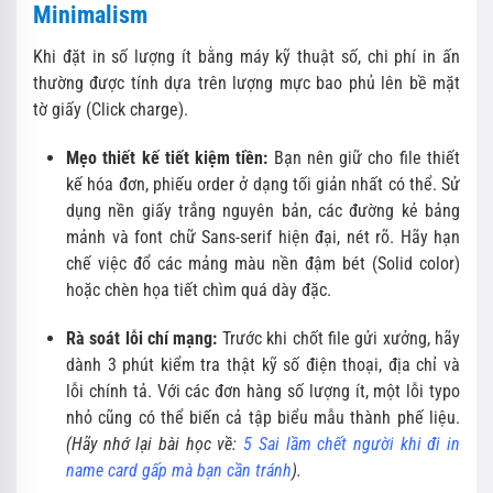
Minimalism
Khi đặt in số lượng ít bằng máy kỹ thuật số, chi phí in ấn
thường được tính dựa trên lượng mực bao phủ lên bề mặt
tờ giấy (Click charge).
Mẹo thiết kế tiết kiệm tiền:
Bạn nên giữ cho file thiết
kế hóa đơn, phiếu order ở dạng tối giản nhất có thể. Sử
dụng nền giấy trắng nguyên bản, các đường kẻ bảng
mảnh và font chữ Sans-serif hiện đại, nét rõ. Hãy hạn
chế việc đổ các mảng màu nền đậm bét (Solid color)
hoặc chèn họa tiết chìm quá dày đặc.
Rà soát lỗi chí mạng:
Trước khi chốt file gửi xưởng, hãy
dành 3 phút kiểm tra thật kỹ số điện thoại, địa chỉ và
lỗi chính tả. Với các đơn hàng số lượng ít, một lỗi typo
nhỏ cũng có thể biến cả tập biểu mẫu thành phế liệu.
(Hãy nhớ lại bài học về:
5 Sai lầm chết người khi đi in
name card gấp mà bạn cần tránh
).