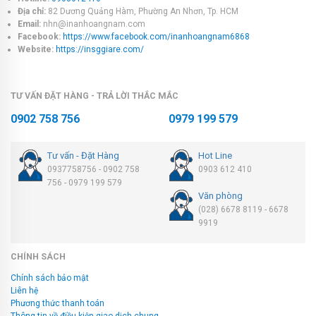
Địa chỉ:
82 Dương Quảng Hàm, Phường An Nhơn, Tp. HCM
Email:
nhn@inanhoangnam.com
Facebook:
https://www.facebook.com/inanhoangnam6868
Website:
https://insggiare.com/
TƯ VẤN ĐẶT HÀNG - TRẢ LỜI THẮC MẮC
0902 758 756
0979 199 579
Tư vấn - Đặt Hàng
Hot Line
0937758756 - 0902 758
0903 612 410
756 - 0979 199 579
Văn phòng
(028) 6678 8119 - 6678
9919
CHÍNH SÁCH
Chính sách bảo mật
Liên hệ
Phương thức thanh toán
Thông tin về điều kiện giao dịch chung