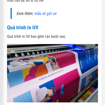
chất của dự án in cụ thể.
Xem thêm:
mẫu vé gửi xe
Quá trình in UV
Quá trình in UV bao gồm các bước sau: