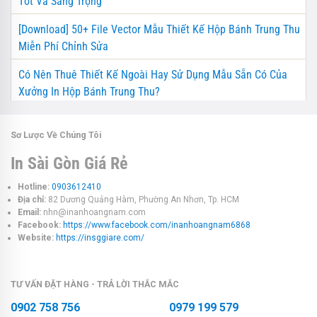
Tốt Và Sang Trọng
[Download] 50+ File Vector Mẫu Thiết Kế Hộp Bánh Trung Thu
Miễn Phí Chỉnh Sửa
Có Nên Thuê Thiết Kế Ngoài Hay Sử Dụng Mẫu Sẵn Có Của
Xưởng In Hộp Bánh Trung Thu?
Sơ Lược Về Chúng Tôi
In Sài Gòn Giá Rẻ
Hotline:
0903612410
Địa chỉ:
82 Dương Quảng Hàm, Phường An Nhơn, Tp. HCM
Email:
nhn@inanhoangnam.com
Facebook:
https://www.facebook.com/inanhoangnam6868
Website:
https://insggiare.com/
TƯ VẤN ĐẶT HÀNG - TRẢ LỜI THẮC MẮC
0902 758 756
0979 199 579