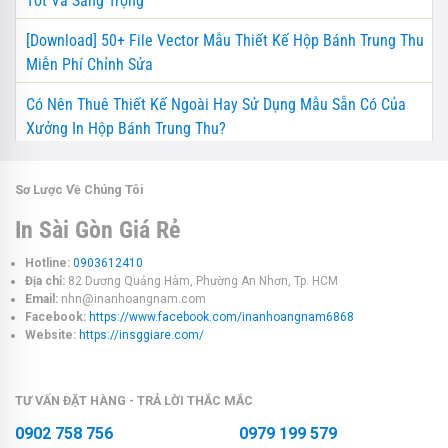
Tốt Và Sang Trọng
[Download] 50+ File Vector Mẫu Thiết Kế Hộp Bánh Trung Thu
Miễn Phí Chỉnh Sửa
Có Nên Thuê Thiết Kế Ngoài Hay Sử Dụng Mẫu Sẵn Có Của
Xưởng In Hộp Bánh Trung Thu?
Sơ Lược Về Chúng Tôi
In Sài Gòn Giá Rẻ
Hotline:
0903612410
Địa chỉ:
82 Dương Quảng Hàm, Phường An Nhơn, Tp. HCM
Email:
nhn@inanhoangnam.com
Facebook:
https://www.facebook.com/inanhoangnam6868
Website:
https://insggiare.com/
TƯ VẤN ĐẶT HÀNG - TRẢ LỜI THẮC MẮC
0902 758 756
0979 199 579