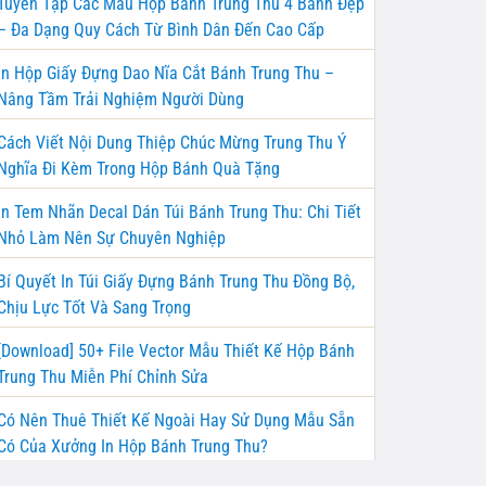
Tuyển Tập Các Mẫu Hộp Bánh Trung Thu 4 Bánh Đẹp
– Đa Dạng Quy Cách Từ Bình Dân Đến Cao Cấp
In Hộp Giấy Đựng Dao Nĩa Cắt Bánh Trung Thu –
Nâng Tầm Trải Nghiệm Người Dùng
Cách Viết Nội Dung Thiệp Chúc Mừng Trung Thu Ý
Nghĩa Đi Kèm Trong Hộp Bánh Quà Tặng
In Tem Nhãn Decal Dán Túi Bánh Trung Thu: Chi Tiết
Nhỏ Làm Nên Sự Chuyên Nghiệp
Bí Quyết In Túi Giấy Đựng Bánh Trung Thu Đồng Bộ,
Chịu Lực Tốt Và Sang Trọng
[Download] 50+ File Vector Mẫu Thiết Kế Hộp Bánh
Trung Thu Miễn Phí Chỉnh Sửa
Có Nên Thuê Thiết Kế Ngoài Hay Sử Dụng Mẫu Sẵn
Có Của Xưởng In Hộp Bánh Trung Thu?