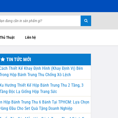
 Thủ Thuật
Liên hệ
TIN TỨC MỚI
Cách Thiết Kế Khay Định Hình (Khay Định Vị) Bên
Trong Hộp Bánh Trung Thu Chống Xô Lệch
Xu Hướng Thiết Kế Hộp Bánh Trung Thu 2 Tầng, 3
Tầng Độc Lạ Giống Hộp Trang Sức
In Hộp Bánh Trung Thu 6 Bánh Tại TPHCM: Lựa Chọn
Hàng Đầu Cho Set Quà Tặng Doanh Nghiệp