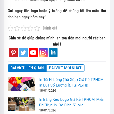
Gửi ngay file logo hoặc ý tưởng để chúng tôi lên mẫu thử
cho bạn ngay hôm nay!
Đánh giá
Chia sẻ để giúp chúng mình lan tỏa đến mọi người các bạn
nhé !
BÀI VIẾT LIÊN QUAN
BÀI VIẾT MỚI NHẤT
In Túi Ni Lông (Túi Xốp) Giá Rẻ TP.HCM:
In Lụa Số Lượng Ít, Túi PE/HD
18/01/2026
In Băng Keo Logo Giá Rẻ TP.HCM: Miễn
Phí Trục In, Độ Dính 50 Mic
18/01/2026