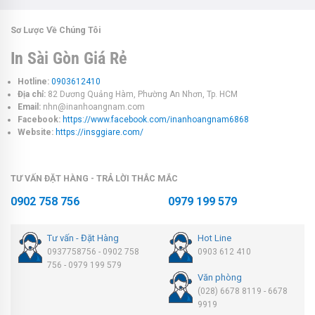
Sơ Lược Về Chúng Tôi
In Sài Gòn Giá Rẻ
Hotline:
0903612410
Địa chỉ:
82 Dương Quảng Hàm, Phường An Nhơn, Tp. HCM
Email:
nhn@inanhoangnam.com
Facebook:
https://www.facebook.com/inanhoangnam6868
Website:
https://insggiare.com/
TƯ VẤN ĐẶT HÀNG - TRẢ LỜI THẮC MẮC
0902 758 756
0979 199 579
Tư vấn - Đặt Hàng
Hot Line
0937758756 - 0902 758
0903 612 410
756 - 0979 199 579
Văn phòng
(028) 6678 8119 - 6678
9919