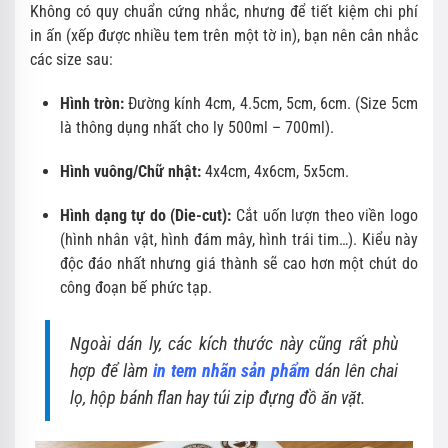
Không có quy chuẩn cứng nhắc, nhưng để tiết kiệm chi phí
in ấn (xếp được nhiều tem trên một tờ in), bạn nên cân nhắc
các size sau:
Hình tròn:
Đường kính 4cm, 4.5cm, 5cm, 6cm. (Size 5cm
là thông dụng nhất cho ly 500ml – 700ml).
Hình vuông/Chữ nhật:
4x4cm, 4x6cm, 5x5cm.
Hình dạng tự do (Die-cut):
Cắt uốn lượn theo viền logo
(hình nhân vật, hình đám mây, hình trái tim…). Kiểu này
độc đáo nhất nhưng giá thành sẽ cao hơn một chút do
công đoạn bế phức tạp.
Ngoài dán ly, các kích thước này cũng rất phù
hợp để làm
in tem nhãn sản phẩm
dán lên chai
lọ, hộp bánh flan hay túi zip đựng đồ ăn vặt.