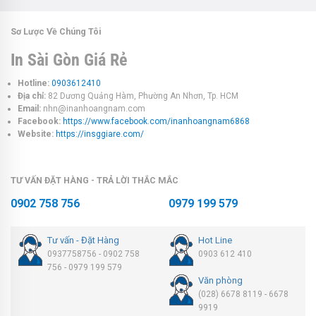
Sơ Lược Về Chúng Tôi
In Sài Gòn Giá Rẻ
Hotline:
0903612410
Địa chỉ:
82 Dương Quảng Hàm, Phường An Nhơn, Tp. HCM
Email:
nhn@inanhoangnam.com
Facebook:
https://www.facebook.com/inanhoangnam6868
Website:
https://insggiare.com/
TƯ VẤN ĐẶT HÀNG - TRẢ LỜI THẮC MẮC
0902 758 756
0979 199 579
Tư vấn - Đặt Hàng
Hot Line
0937758756 - 0902 758
0903 612 410
756 - 0979 199 579
Văn phòng
(028) 6678 8119 - 6678
9919