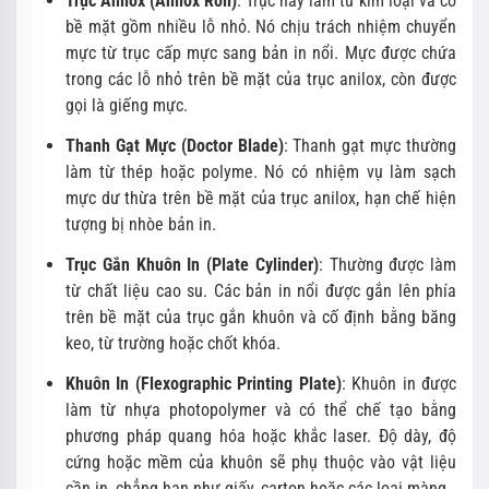
Trục Anilox (Anilox Roll)
: Trục này làm từ kim loại và có
bề mặt gồm nhiều lỗ nhỏ. Nó chịu trách nhiệm chuyển
mực từ trục cấp mực sang bản in nổi. Mực được chứa
trong các lỗ nhỏ trên bề mặt của trục anilox, còn được
gọi là giếng mực.
Thanh Gạt Mực (Doctor Blade)
: Thanh gạt mực thường
làm từ thép hoặc polyme. Nó có nhiệm vụ làm sạch
mực dư thừa trên bề mặt của trục anilox, hạn chế hiện
tượng bị nhòe bản in.
Trục Gắn Khuôn In (Plate Cylinder)
: Thường được làm
từ chất liệu cao su. Các bản in nổi được gắn lên phía
trên bề mặt của trục gắn khuôn và cố định bằng băng
keo, từ trường hoặc chốt khóa.
Khuôn In (Flexographic Printing Plate)
: Khuôn in được
làm từ nhựa photopolymer và có thể chế tạo bằng
phương pháp quang hóa hoặc khắc laser. Độ dày, độ
cứng hoặc mềm của khuôn sẽ phụ thuộc vào vật liệu
cần in, chẳng hạn như giấy, carton hoặc các loại màng.