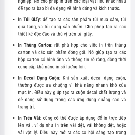
nghiệp. Nó cho phép in trên các loại vật liệu khác nhau
để tạo ra bao bì đa dạng về hình dáng và kích thước.
In Túi Giấy
: để tạo ra các sản phẩm túi mua sắm, túi
quà tặng, và túi đựng sản phẩm. Cho phép tạo ra các
thiết kế độc đáo và thú vị trên túi giấy.
In Thùng Carton
: rất phù hợp cho việc in trên thùng
carton và các sản phẩm đóng gói. Nó giúp tạo ra các
hộp carton có hình ảnh và thông tin rõ ràng, đồng thời
cung cấp khả năng in số lượng lớn.
In Decal Dạng Cuộn
: Khi sản xuất decal dạng cuộn,
thường được ưa chuộng vì khả năng nhanh khô của
mực in. Điều này giúp tạo ra cuộn decal chất lượng và
dễ dàng sử dụng trong các ứng dụng quảng cáo và
trang trí.
In Trên Vải
: cũng có thể được áp dụng để in trực tiếp
lên vải, ví dụ như in trên vải dệt, vải không dệt, hoặc
vải vật lý. Điều này mở ra các cơ hội sáng tạo trong