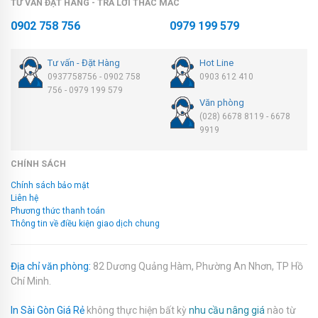
TƯ VẤN ĐẶT HÀNG - TRẢ LỜI THẮC MẮC
0902 758 756
0979 199 579
Tư vấn - Đặt Hàng
Hot Line
0937758756 - 0902 758
0903 612 410
756 - 0979 199 579
Văn phòng
(028) 6678 8119 - 6678
9919
CHÍNH SÁCH
Chính sách bảo mật
Liên hệ
Phương thức thanh toán
Thông tin về điều kiện giao dịch chung
Địa chỉ văn phòng:
82 Dương Quảng Hàm, Phường An Nhơn, TP Hồ
Chí Minh.
In Sài Gòn Giá Rẻ
không thực hiện bất kỳ
nhu cầu nâng giá
nào từ