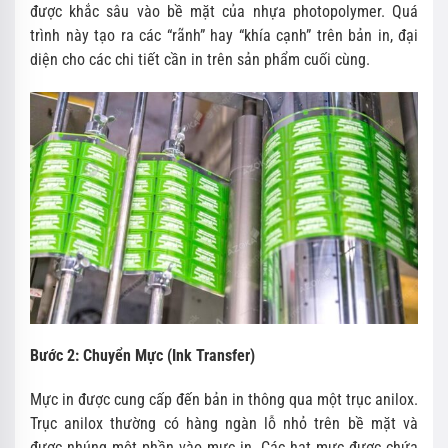
được khắc sâu vào bề mặt của nhựa photopolymer. Quá
trình này tạo ra các “rãnh” hay “khía cạnh” trên bản in, đại
diện cho các chi tiết cần in trên sản phẩm cuối cùng.
Bước 2: Chuyển Mực (Ink Transfer)
Mực in được cung cấp đến bản in thông qua một trục anilox.
Trục anilox thường có hàng ngàn lỗ nhỏ trên bề mặt và
được nhúng một phần vào mực in. Các hạt mực được chứa