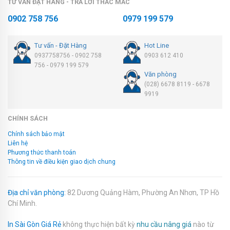
TƯ VẤN ĐẶT HÀNG - TRẢ LỜI THẮC MẮC
0902 758 756
0979 199 579
Tư vấn - Đặt Hàng
Hot Line
0937758756 - 0902 758
0903 612 410
756 - 0979 199 579
Văn phòng
(028) 6678 8119 - 6678
9919
CHÍNH SÁCH
Chính sách bảo mật
Liên hệ
Phương thức thanh toán
Thông tin về điều kiện giao dịch chung
Địa chỉ văn phòng:
82 Dương Quảng Hàm, Phường An Nhơn, TP Hồ
Chí Minh.
In Sài Gòn Giá Rẻ
không thực hiện bất kỳ
nhu cầu nâng giá
nào từ