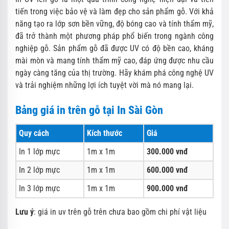
tiến trong việc bảo vệ và làm đẹp cho sản phẩm gỗ. Với khả
năng tạo ra lớp sơn bền vững, độ bóng cao và tính thẩm mỹ,
đã trở thành một phương pháp phổ biến trong ngành công
nghiệp gỗ. Sản phẩm gỗ đã được UV có độ bền cao, kháng
mài mòn và mang tính thẩm mỹ cao, đáp ứng được nhu cầu
ngày càng tăng của thị trường. Hãy khám phá công nghệ UV
và trải nghiệm những lợi ích tuyệt vời mà nó mang lại.
Bảng giá in trên gỗ tại In Sài Gòn
Quy cách
Kích thước
Giá
In 1 lớp mực
1m x 1m
300.000 vnđ
In 2 lớp mực
1m x 1m
600.000 vnđ
In 3 lớp mực
1m x 1m
900.000 vnđ
Lưu ý
: giá in uv trên gỗ trên chưa bao gồm chi phí vật liệu