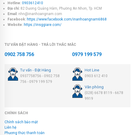
Hotline:
0903612410
Địa chỉ:
82 Dương Quảng Hàm, Phường An Nhơn, Tp. HCM
Email:
nhn@inanhoangnam.com
Facebook:
https://www.facebook.com/inanhoangnam6868
Website:
https://insggiare.com/
TƯ VẤN ĐẶT HÀNG - TRẢ LỜI THẮC MẮC
0902 758 756
0979 199 579
Tư vấn - Đặt Hàng
Hot Line
0937758756 - 0902 758
0903 612 410
756 - 0979 199 579
Văn phòng
(028) 6678 8119 - 6678
9919
CHÍNH SÁCH
Chính sách bảo mật
Liên hệ
Phương thức thanh toán