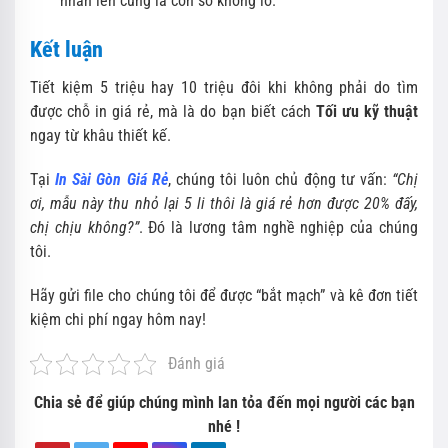
nhân lên cũng là con số khổng lồ.
Kết luận
Tiết kiệm 5 triệu hay 10 triệu đôi khi không phải do tìm
được chỗ in giá rẻ, mà là do bạn biết cách
Tối ưu kỹ thuật
ngay từ khâu thiết kế.
Tại
In Sài Gòn Giá Rẻ
, chúng tôi luôn chủ động tư vấn:
“Chị
ơi, mẫu này thu nhỏ lại 5 li thôi là giá rẻ hơn được 20% đấy,
chị chịu không?”
. Đó là lương tâm nghề nghiệp của chúng
tôi.
Hãy gửi file cho chúng tôi để được “bắt mạch” và kê đơn tiết
kiệm chi phí ngay hôm nay!
Đánh giá
Chia sẻ để giúp chúng mình lan tỏa đến mọi người các bạn
nhé !