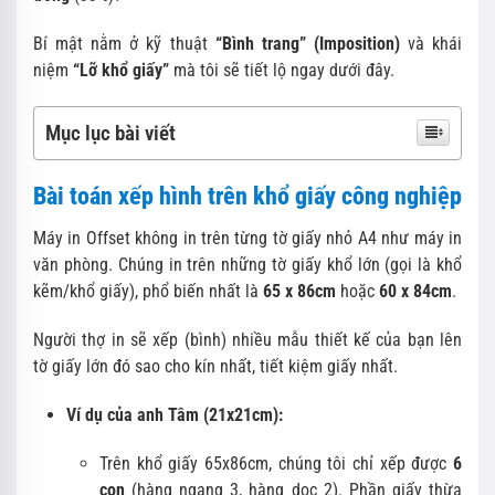
Bí mật nằm ở kỹ thuật
“Bình trang” (Imposition)
và khái
niệm
“Lỡ khổ giấy”
mà tôi sẽ tiết lộ ngay dưới đây.
Mục lục bài viết
Bài toán xếp hình trên khổ giấy công nghiệp
Máy in Offset không in trên từng tờ giấy nhỏ A4 như máy in
văn phòng. Chúng in trên những tờ giấy khổ lớn (gọi là khổ
kẽm/khổ giấy), phổ biến nhất là
65 x 86cm
hoặc
60 x 84cm
.
Người thợ in sẽ xếp (bình) nhiều mẫu thiết kế của bạn lên
tờ giấy lớn đó sao cho kín nhất, tiết kiệm giấy nhất.
Ví dụ của anh Tâm (21x21cm):
Trên khổ giấy 65x86cm, chúng tôi chỉ xếp được
6
con
(hàng ngang 3, hàng dọc 2). Phần giấy thừa