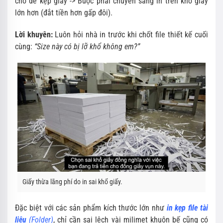
chỗ để kẹp giấy -> Buộc phải chuyển sang in trên khổ giấy
lớn hơn (đắt tiền hơn gấp đôi).
Lời khuyên:
Luôn hỏi nhà in trước khi chốt file thiết kế cuối
cùng:
“Size này có bị lỡ khổ không em?”
Giấy thừa lãng phí do in sai khổ giấy.
Đặc biệt với các sản phẩm kích thước lớn như
in kẹp file tài
liệu
(Folder)
, chỉ cần sai lệch vài milimet khuôn bế cũng có