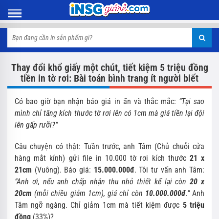
Thay đổi khổ giấy một chút, tiết kiệm 5 triệu đồng
tiền in tờ rơi: Bài toán bình trang ít người biết
Có bao giờ bạn nhận báo giá in ấn và thắc mắc:
“Tại sao
mình chỉ tăng kích thước tờ rơi lên có 1cm mà giá tiền lại đội
lên gấp rưỡi?”
Câu chuyện có thật: Tuần trước, anh Tâm (Chủ chuỗi cửa
hàng mắt kính) gửi file in 10.000 tờ rơi kích thước
21 x
21cm
(Vuông). Báo giá:
15.000.000đ
. Tôi tư vấn anh Tâm:
“Anh ơi, nếu anh chấp nhận thu nhỏ thiết kế lại còn
20 x
20cm
(mỗi chiều giảm 1cm), giá chỉ còn
10.000.000đ
.”
Anh
Tâm ngỡ ngàng. Chỉ giảm 1cm mà tiết kiệm được
5 triệu
đồng
(33%)?