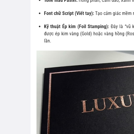
Tone màu Pastel:
Hồng phấn, Cam đào, Xanh mi
Font chữ Script (Viết tay):
Tạo cảm giác mềm mạ
Kỹ thuật Ép kim (Foil Stamping):
Đây là “vũ k
được ép kim vàng (Gold) hoặc vàng hồng (Rose
lần.