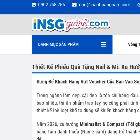
0902 758 756
nhn@inanhoangnam.com
DANH MỤC SẢN PHẨM
Vòng T
Thiết Kế Phiếu Quà Tặng Nail & Mi: Xu H
Đừng Để Khách Hàng Vứt Voucher Của Bạn Vào Sọt
Trong ngành làm đẹp, cái đẹp là tôn chỉ hàng đầu
bao nhiêu, thì ấn phẩm trao tay họ cũng phải tinh 
thiết kế loè loẹt khổ to đùng sẽ khiến khách hàng c
Năm 2026, xu hướng
Minimalist & Compact (Tối g
bằng tấm danh thiếp (Name card) đang trở thành v
đế.