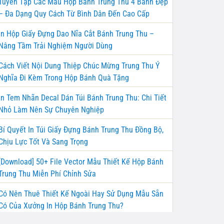
Tuyển Tập Các Mẫu Hộp Bánh Trung Thu 4 Bánh Đẹp
– Đa Dạng Quy Cách Từ Bình Dân Đến Cao Cấp
In Hộp Giấy Đựng Dao Nĩa Cắt Bánh Trung Thu –
Nâng Tầm Trải Nghiệm Người Dùng
Cách Viết Nội Dung Thiệp Chúc Mừng Trung Thu Ý
Nghĩa Đi Kèm Trong Hộp Bánh Quà Tặng
In Tem Nhãn Decal Dán Túi Bánh Trung Thu: Chi Tiết
Nhỏ Làm Nên Sự Chuyên Nghiệp
Bí Quyết In Túi Giấy Đựng Bánh Trung Thu Đồng Bộ,
Chịu Lực Tốt Và Sang Trọng
[Download] 50+ File Vector Mẫu Thiết Kế Hộp Bánh
Trung Thu Miễn Phí Chỉnh Sửa
Có Nên Thuê Thiết Kế Ngoài Hay Sử Dụng Mẫu Sẵn
Có Của Xưởng In Hộp Bánh Trung Thu?