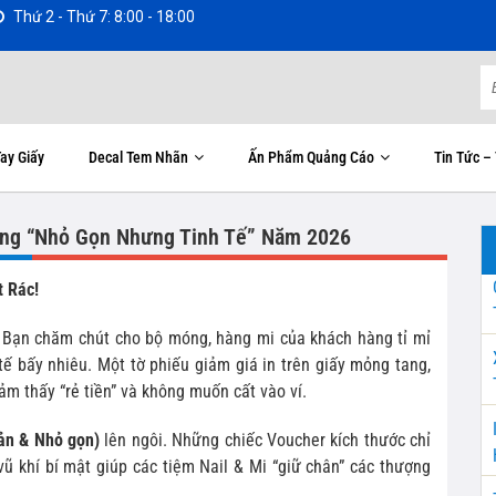
Thứ 2 - Thứ 7: 8:00 - 18:00
ay Giấy
Decal Tem Nhãn
Ấn Phẩm Quảng Cáo
Tin Tức –
ướng “Nhỏ Gọn Nhưng Tinh Tế” Năm 2026
 Rác!
. Bạn chăm chút cho bộ móng, hàng mi của khách hàng tỉ mỉ
tế bấy nhiêu. Một tờ phiếu giảm giá in trên giấy mỏng tang,
ảm thấy “rẻ tiền” và không muốn cất vào ví.
iản & Nhỏ gọn)
lên ngôi. Những chiếc Voucher kích thước chỉ
ũ khí bí mật giúp các tiệm Nail & Mi “giữ chân” các thượng