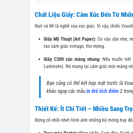
Chất Liệu Giấy: Cảm Xúc Đến Từ Nhữ
Nail và Mi là nghề của xúc giác. Vì vậy, chiếc Vouc
Giấy Mỹ Thuật (Art Paper):
Có vân sần nhẹ, m
tạo cảm giác vintage, thơ mộng.
Giấy C300 cán màng nhung:
Nếu muốn tiết 
Laminate). Nó mang lại cảm giác mịn màng như
Bạn cũng có thể kết hợp mặt trước là Vouc
khảo ngay các mẫu
in thẻ tích điểm
2 trong
Thiết Kế: Ít Chi Tiết – Nhiều Sang Tr
Đừng cố nhồi nhét hình ảnh những bộ móng hay đôi