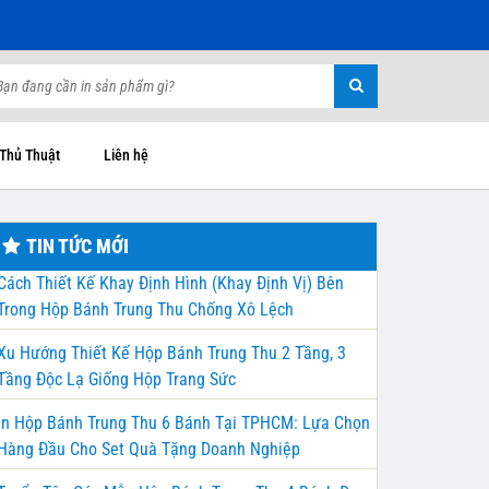
 Thủ Thuật
Liên hệ
TIN TỨC MỚI
Cách Thiết Kế Khay Định Hình (Khay Định Vị) Bên
Trong Hộp Bánh Trung Thu Chống Xô Lệch
Xu Hướng Thiết Kế Hộp Bánh Trung Thu 2 Tầng, 3
Tầng Độc Lạ Giống Hộp Trang Sức
In Hộp Bánh Trung Thu 6 Bánh Tại TPHCM: Lựa Chọn
Hàng Đầu Cho Set Quà Tặng Doanh Nghiệp