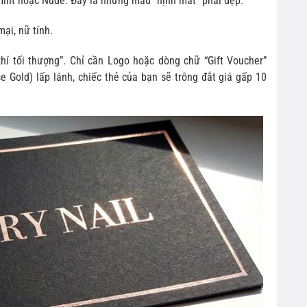
nt hoặc Nude. Đây là những màu “nịnh mắt” phái đẹp.
i, nữ tính.
hí tối thượng”. Chỉ cần Logo hoặc dòng chữ “Gift Voucher”
 Gold) lấp lánh, chiếc thẻ của bạn sẽ trông đắt giá gấp 10