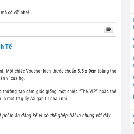
mà có võ” nhé!
nh Tế
ni. Một chiếc Voucher kích thước chuẩn
5.5 x 9cm
(bằng thẻ
n ví của họ.
 thường tạo cảm giác giống một chiếc “Thẻ VIP” hoặc thẻ
 là một tờ giấy A5 gấp tư nhàu nhĩ.
 phí in ấn đáng kể vì có thể ghép bài in chung với dây