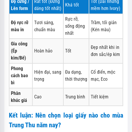
Độ cứng /
Rất tốt (Đứng
Tốt (Dai nhưng
Khá tốt
Lên form
dáng tốt nhất)
mềm hơn Ivory)
Rực rỡ,
Độ rực rỡ
Tươi sáng,
Trầm, tối giản
sống động
màu in
chuẩn màu
(Kén màu)
nhất
Gia công
Đẹp nhất khi in
(Ép
Hoàn hảo
Tốt
đơn sắc/ép kim
kim/Bế)
Phong
Hiện đại, sang
Đa dạng,
Cổ điển, mộc
cách bao
trọng
thời thượng
mạc, Eco
bì
Phân
Cao
Trung bình
Tiết kiệm
khúc giá
Kết luận: Nên chọn loại giấy nào cho mùa
Trung Thu năm nay?