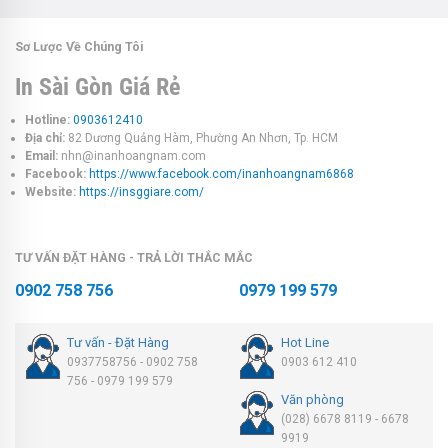
Sơ Lược Về Chúng Tôi
In Sài Gòn Giá Rẻ
Hotline:
0903612410
Địa chỉ:
82 Dương Quảng Hàm, Phường An Nhơn, Tp. HCM
Email:
nhn@inanhoangnam.com
Facebook:
https://www.facebook.com/inanhoangnam6868
Website:
https://insggiare.com/
TƯ VẤN ĐẶT HÀNG - TRẢ LỜI THẮC MẮC
0902 758 756
0979 199 579
Tư vấn - Đặt Hàng
Hot Line
0937758756 - 0902 758
0903 612 410
756 - 0979 199 579
Văn phòng
(028) 6678 8119 - 6678
9919