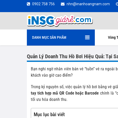
0902 758 756
nhn@inanhoangnam.com
DANH MỤC SẢN PHẨM
Vòng T
Quản Lý Doanh Thu Hồ Bơi Hiệu Quả: Tại 
Bạn nghi ngờ nhân viên bán vé “tuồn” vé ra ngoài 
khách vào giờ cao điểm?
Trong kỷ nguyên số, việc quản lý hồ bơi bằng vé gi
tay tích hợp mã QR Code hoặc Barcode
chính là “
tối ưu hóa doanh thu.
Mục lục bài viết