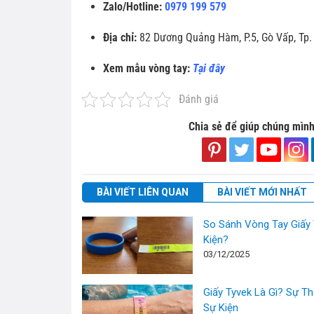
Zalo/Hotline:
0979 199 579
Địa chỉ:
82 Dương Quảng Hàm, P.5, Gò Vấp, Tp
Xem mẫu vòng tay:
Tại đây
Đánh giá
Chia sẻ để giúp chúng mình
BÀI VIẾT LIÊN QUAN
BÀI VIẾT MỚI NHẤT
So Sánh Vòng Tay Giấy 
Kiện?
03/12/2025
Giấy Tyvek Là Gì? Sự T
Sự Kiện