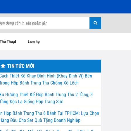
 Thủ Thuật
Liên hệ
TIN TỨC MỚI
Cách Thiết Kế Khay Định Hình (Khay Định Vị) Bên
Trong Hộp Bánh Trung Thu Chống Xô Lệch
Xu Hướng Thiết Kế Hộp Bánh Trung Thu 2 Tầng, 3
Tầng Độc Lạ Giống Hộp Trang Sức
In Hộp Bánh Trung Thu 6 Bánh Tại TPHCM: Lựa Chọn
Hàng Đầu Cho Set Quà Tặng Doanh Nghiệp