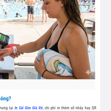
hông?
Nhưng tại
In Sài Gòn Giá Rẻ
, chi phí in thêm số nhảy hay QR