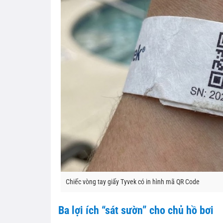
Chiếc vòng tay giấy Tyvek có in hình mã QR Code
Ba lợi ích “sát sườn” cho chủ hồ bơi