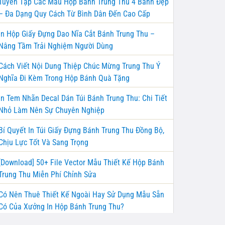
Tuyển Tập Các Mẫu Hộp Bánh Trung Thu 4 Bánh Đẹp
– Đa Dạng Quy Cách Từ Bình Dân Đến Cao Cấp
In Hộp Giấy Đựng Dao Nĩa Cắt Bánh Trung Thu –
Nâng Tầm Trải Nghiệm Người Dùng
Cách Viết Nội Dung Thiệp Chúc Mừng Trung Thu Ý
Nghĩa Đi Kèm Trong Hộp Bánh Quà Tặng
In Tem Nhãn Decal Dán Túi Bánh Trung Thu: Chi Tiết
Nhỏ Làm Nên Sự Chuyên Nghiệp
Bí Quyết In Túi Giấy Đựng Bánh Trung Thu Đồng Bộ,
Chịu Lực Tốt Và Sang Trọng
[Download] 50+ File Vector Mẫu Thiết Kế Hộp Bánh
Trung Thu Miễn Phí Chỉnh Sửa
Có Nên Thuê Thiết Kế Ngoài Hay Sử Dụng Mẫu Sẵn
Có Của Xưởng In Hộp Bánh Trung Thu?