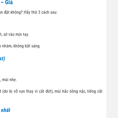
 – Giả
ạn đặt không? Hãy thử 3 cách sau:
t, sờ vào mịn tay.
o nhám, không bắt sáng.
st)
, mùi nhẹ.
(do bị vỡ vụn thay vì cắt đứt), mùi hắc nồng nặc, tiếng cắt
 nhất