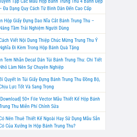
Tuyển Tập Các Mẫu Hộp Bánh Trung Thu 4 Bánh Đẹp
– Đa Dạng Quy Cách Từ Bình Dân Đến Cao Cấp
In Hộp Giấy Đựng Dao Nĩa Cắt Bánh Trung Thu –
Nâng Tầm Trải Nghiệm Người Dùng
Cách Viết Nội Dung Thiệp Chúc Mừng Trung Thu Ý
Nghĩa Đi Kèm Trong Hộp Bánh Quà Tặng
In Tem Nhãn Decal Dán Túi Bánh Trung Thu: Chi Tiết
Nhỏ Làm Nên Sự Chuyên Nghiệp
Bí Quyết In Túi Giấy Đựng Bánh Trung Thu Đồng Bộ,
Chịu Lực Tốt Và Sang Trọng
[Download] 50+ File Vector Mẫu Thiết Kế Hộp Bánh
Trung Thu Miễn Phí Chỉnh Sửa
Có Nên Thuê Thiết Kế Ngoài Hay Sử Dụng Mẫu Sẵn
Có Của Xưởng In Hộp Bánh Trung Thu?