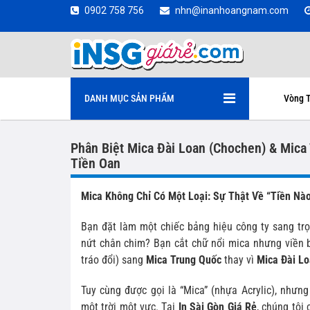
0902 758 756
nhn@inanhoangnam.com
DANH MỤC SẢN PHẨM
Vòng T
Phân Biệt Mica Đài Loan (Chochen) & Mica
Tiền Oan
Mica Không Chỉ Có Một Loại: Sự Thật Về “Tiền Nà
Bạn đặt làm một chiếc bảng hiệu công ty sang trọ
nứt chân chim? Bạn cắt chữ nổi mica nhưng viền 
tráo đổi) sang
Mica Trung Quốc
thay vì
Mica Đài L
Tuy cùng được gọi là “Mica” (nhựa Acrylic), nhưn
một trời một vực. Tại
In Sài Gòn Giá Rẻ
, chúng tôi