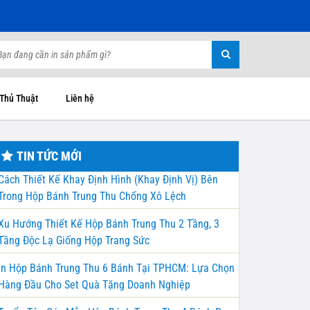
 Thủ Thuật
Liên hệ
TIN TỨC MỚI
Cách Thiết Kế Khay Định Hình (Khay Định Vị) Bên
Trong Hộp Bánh Trung Thu Chống Xô Lệch
Xu Hướng Thiết Kế Hộp Bánh Trung Thu 2 Tầng, 3
Tầng Độc Lạ Giống Hộp Trang Sức
In Hộp Bánh Trung Thu 6 Bánh Tại TPHCM: Lựa Chọn
Hàng Đầu Cho Set Quà Tặng Doanh Nghiệp