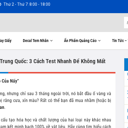
Thứ 2 - Thứ 7: 8:00 - 18:00
ay Giấy
Decal Tem Nhãn
Ấn Phẩm Quảng Cáo
Tin Tức –
 Trung Quốc: 3 Cách Test Nhanh Để Không Mất
o Của Nấy”
ng, nhưng chỉ sau 3 tháng ngoài trời, nó bắt đầu ố vàng và
bị răng cưa, xỉn màu? Rất có thể bạn đã mua nhầm (hoặc bị
oan
.
g cấu tạo hóa học và chất lượng của hai loại này khác nhau
 cam kết minh bạch 100% về vật liệu. Hãy cùng tìm hiểu cách