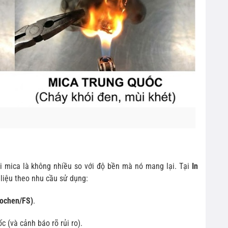
ại mica là không nhiều so với độ bền mà nó mang lại. Tại
In
t liệu theo nhu cầu sử dụng:
hochen/FS)
.
c (và cảnh báo rõ rủi ro).