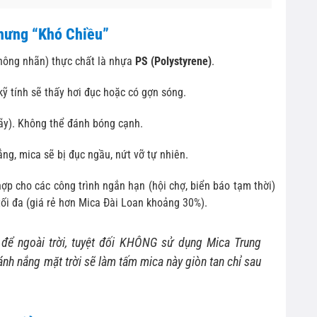
Nhưng “Khó Chiều”
hông nhãn) thực chất là nhựa
PS (Polystyrene)
.
ỹ tính sẽ thấy hơi đục hoặc có gợn sóng.
gãy). Không thể đánh bóng cạnh.
ng, mica sẽ bị đục ngầu, nứt vỡ tự nhiên.
ợp cho các công trình ngắn hạn (hội chợ, biển báo tạm thời)
tối đa (giá rẻ hơn Mica Đài Loan khoảng 30%).
để ngoài trời, tuyệt đối KHÔNG sử dụng Mica Trung
nh nắng mặt trời sẽ làm tấm mica này giòn tan chỉ sau