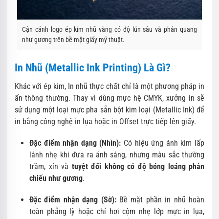
Cận cảnh logo ép kim nhũ vàng có độ lún sâu và phản quang
như gương trên bề mặt giấy mỹ thuật.
In Nhũ (Metallic Ink Printing) Là Gì?
Khác với ép kim, In nhũ thực chất chỉ là một phương pháp in
ấn thông thường. Thay vì dùng mực hệ CMYK, xưởng in sẽ
sử dụng một loại mực pha sẵn bột kim loại (Metallic Ink) để
in bằng công nghệ in lụa hoặc in Offset trực tiếp lên giấy.
Đặc điểm nhận dạng (Nhìn):
Có hiệu ứng ánh kim lấp
lánh nhẹ khi đưa ra ánh sáng, nhưng màu sắc thường
trầm, xỉn và
tuyệt đối không có độ bóng loáng phản
chiếu như gương
.
Đặc điểm nhận dạng (Sờ):
Bề mặt phần in nhũ hoàn
toàn phẳng lỳ hoặc chỉ hơi cộm nhẹ lớp mực in lụa,