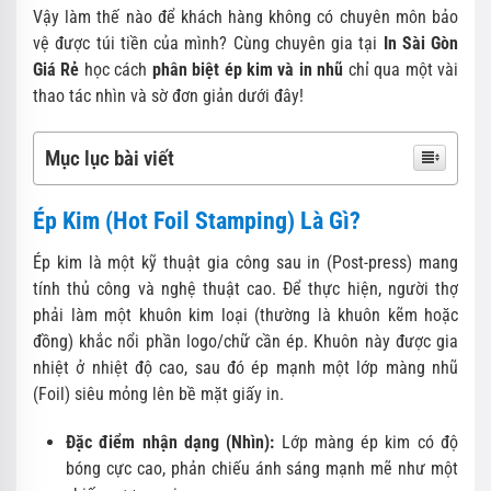
Vậy làm thế nào để khách hàng không có chuyên môn bảo
vệ được túi tiền của mình? Cùng chuyên gia tại
In Sài Gòn
Giá Rẻ
học cách
phân biệt ép kim và in nhũ
chỉ qua một vài
thao tác nhìn và sờ đơn giản dưới đây!
Mục lục bài viết
Ép Kim (Hot Foil Stamping) Là Gì?
Ép kim là một kỹ thuật gia công sau in (Post-press) mang
tính thủ công và nghệ thuật cao. Để thực hiện, người thợ
phải làm một khuôn kim loại (thường là khuôn kẽm hoặc
đồng) khắc nổi phần logo/chữ cần ép. Khuôn này được gia
nhiệt ở nhiệt độ cao, sau đó ép mạnh một lớp màng nhũ
(Foil) siêu mỏng lên bề mặt giấy in.
Đặc điểm nhận dạng (Nhìn):
Lớp màng ép kim có độ
bóng cực cao, phản chiếu ánh sáng mạnh mẽ như một