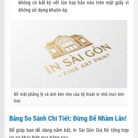
không có bất kỳ vết lún hay hằn nào trên mặt giấy vì
không sử dụng khuôn ép.
Bề mặt phẳng lỳ và ánh kim nhẹ của kỹ thuật in nhũ mực kim
loại.
Bảng So Sánh Chi Tiết: Đừng Để Nhầm Lẫn!
Để giúp bạn dễ dàng nắm bắt, In Sài Gòn Giá Rẻ tổng hợp
lại sự khác biệt qua bảng sau: