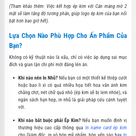
(Tham khảo thêm: Việc kết hợp ép kim với Cán màng mờ 2
mặt sẽ làm tăng độ tương phản, giúp logo ép kim của bạn nổi
bật hơn bao giờ hết).
Lựa Chọn Nào Phù Hợp Cho Ấn Phẩm Của
Bạn?
Không có kỹ thuật nào là xấu, chỉ có việc áp dụng sai mục
đích và gian lận chi phí mới đáng lên án.
Khi nào nên In Nhũ?
Nếu bạn có một thiết kế thiệp cưới
hoặc bao lì xì có quá nhiều họa tiết hoa văn ánh kim
chằng chịt, nét chữ quá nhỏ (ép kim sẽ bị lem nhòe), và
ngân sách hạn hẹp, in nhũ là giải pháp cứu cánh tuyệt
vời.
Khi nào bắt buộc phải Ép Kim?
Nếu bạn muốn định vị
thương hiệu cao cấp thông qua
In name card ép kim
cho Giám đốc, in vỏ hộp mỹ phẩm, hộp yến sào hay
In