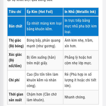
Tiêu chí
Ép Kim (Hot Foil)
In Nhũ (Metallic Ink)
In trực tiếp bằng
Ép nhiệt màng kim loại
Bản chất
mực nhũ pha bột kim
bằng khuôn kẽm.
loại.
Thị giác
Bóng bẩy, phản quang
Ánh kim nhẹ, trầm,
(Độ bóng)
mạnh (như gương).
xỉn hơn.
Xúc giác
Bị lõm xuống (hằn)
Phẳng lỳ hoặc hơi
(Độ
trên mặt giấy.
cộm nhẹ lớp mực.
nổi/lõm)
Cao (Do tốn tiền làm
Rẻ (Phù hợp in số
Chi phí
khuôn kẽm và nhân
lượng ít hoặc chi tiết
công).
lớn).
Thời gian
Chậm hơn (Cần chờ
Nhanh chóng.
sản xuất
làm khuôn).