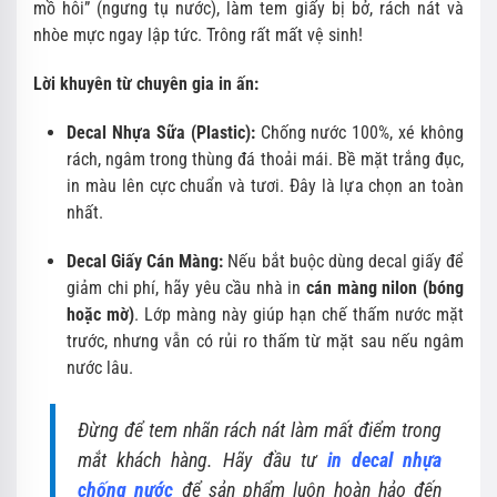
mồ hôi” (ngưng tụ nước), làm tem giấy bị bở, rách nát và
nhòe mực ngay lập tức. Trông rất mất vệ sinh!
Lời khuyên từ chuyên gia in ấn:
Decal Nhựa Sữa (Plastic):
Chống nước 100%, xé không
rách, ngâm trong thùng đá thoải mái. Bề mặt trắng đục,
in màu lên cực chuẩn và tươi. Đây là lựa chọn an toàn
nhất.
Decal Giấy Cán Màng:
Nếu bắt buộc dùng decal giấy để
giảm chi phí, hãy yêu cầu nhà in
cán màng nilon (bóng
hoặc mờ)
. Lớp màng này giúp hạn chế thấm nước mặt
trước, nhưng vẫn có rủi ro thấm từ mặt sau nếu ngâm
nước lâu.
Đừng để tem nhãn rách nát làm mất điểm trong
mắt khách hàng. Hãy đầu tư
in decal nhựa
chống nước
để sản phẩm luôn hoàn hảo đến