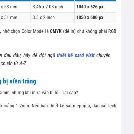
 x 53 mm
3.46 x 2.08 inch
1040 x 626 px
 x 51 mm
3.5 x 2 inch
1050 x 600 px
p, nhớ chọn Color Mode là
CMYK
(để in) chứ không phải RGB
n đau đầu, hãy để đội ngũ
thiết kế card visit
chuyên
 chuẩn từ A-Z.
 bị viền trắng
5mm, nhưng khi in ra vẫn bị lỗi. Tại sao?
 khoảng 1-2mm. Nếu bạn thiết kế sát mép quá, dao cắt lệch