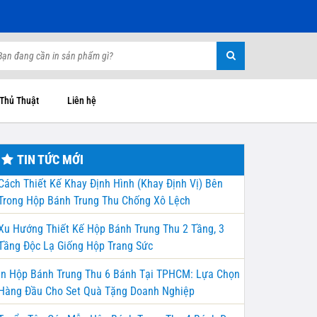
 Thủ Thuật
Liên hệ
TIN TỨC MỚI
Cách Thiết Kế Khay Định Hình (Khay Định Vị) Bên
Trong Hộp Bánh Trung Thu Chống Xô Lệch
Xu Hướng Thiết Kế Hộp Bánh Trung Thu 2 Tầng, 3
Tầng Độc Lạ Giống Hộp Trang Sức
In Hộp Bánh Trung Thu 6 Bánh Tại TPHCM: Lựa Chọn
Hàng Đầu Cho Set Quà Tặng Doanh Nghiệp