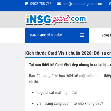
0902 758 756
nhn@inanhoangnam.com
DANH MỤC SẢN PHẨM
Vòng T
Kích thước Card Visit chuẩn 2026: Đổi ra 
Tại sao thiết kế Card Visit đẹp nhưng in ra lại bị…
Bạn đã bao giờ hì hục thiết kế một mẫu danh thiế
về thì:
Logo bị cắt mất một nửa?
Viền trắng xung quanh to nhỏ không đều?