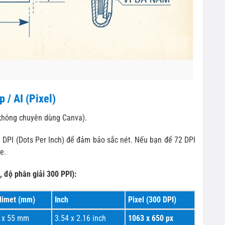
 / AI (Pixel)
 không chuyên dùng Canva).
0 DPI (Dots Per Inch) để đảm bảo sắc nét. Nếu bạn để 72 DPI
e.
 độ phân giải 300 PPI):
limet (mm)
Inch
Pixel (300 DPI)
 x 55 mm
3.54 x 2.16 inch
1063 x 650 px