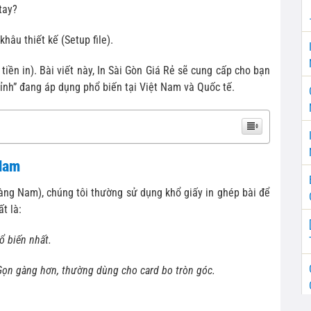
tay?
hâu thiết kế (Setup file).
 tiền in). Bài viết này, In Sài Gòn Giá Rẻ sẽ cung cấp cho bạn
hỉnh” đang áp dụng phổ biến tại Việt Nam và Quốc tế.
 Nam
àng Nam), chúng tôi thường sử dụng khổ giấy in ghép bài để
t là:
ổ biến nhất.
Gọn gàng hơn, thường dùng cho card bo tròn góc.