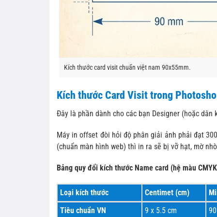
Kích thước card visit chuẩn việt nam 90x55mm.
Kích thước Card Visit trong Photoshop
Đây là phần dành cho các bạn Designer (hoặc dân
Máy in offset đòi hỏi độ phân giải ảnh phải đạt 30
(chuẩn màn hình web) thì in ra sẽ bị vỡ hạt, mờ nhò
Bảng quy đổi kích thước Name card (hệ màu CMYK,
Loại kích thước
Centimet (cm)
Mi
Tiêu chuẩn VN
9 x 5.5 cm
90