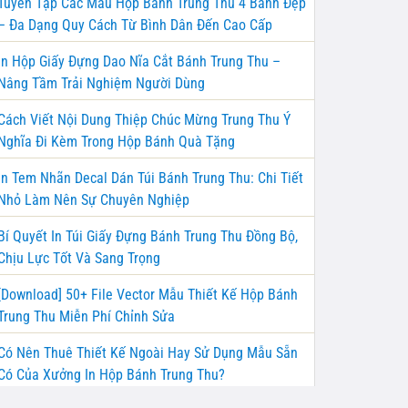
Tuyển Tập Các Mẫu Hộp Bánh Trung Thu 4 Bánh Đẹp
– Đa Dạng Quy Cách Từ Bình Dân Đến Cao Cấp
In Hộp Giấy Đựng Dao Nĩa Cắt Bánh Trung Thu –
Nâng Tầm Trải Nghiệm Người Dùng
Cách Viết Nội Dung Thiệp Chúc Mừng Trung Thu Ý
Nghĩa Đi Kèm Trong Hộp Bánh Quà Tặng
In Tem Nhãn Decal Dán Túi Bánh Trung Thu: Chi Tiết
Nhỏ Làm Nên Sự Chuyên Nghiệp
Bí Quyết In Túi Giấy Đựng Bánh Trung Thu Đồng Bộ,
Chịu Lực Tốt Và Sang Trọng
[Download] 50+ File Vector Mẫu Thiết Kế Hộp Bánh
Trung Thu Miễn Phí Chỉnh Sửa
Có Nên Thuê Thiết Kế Ngoài Hay Sử Dụng Mẫu Sẵn
Có Của Xưởng In Hộp Bánh Trung Thu?