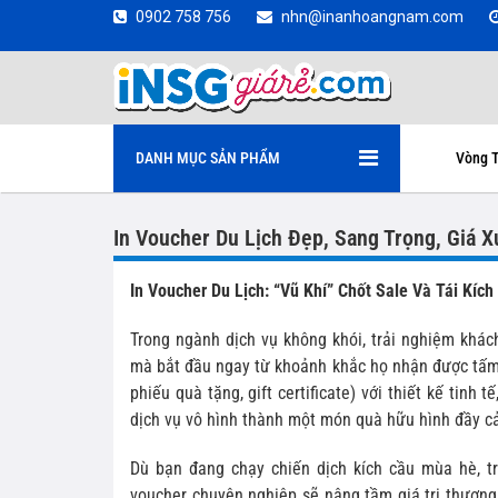
0902 758 756
nhn@inanhoangnam.com
DANH MỤC SẢN PHẨM
Vòng T
In Voucher Du Lịch Đẹp, Sang Trọng, Giá X
In Voucher Du Lịch: “Vũ Khí” Chốt Sale Và Tái Kí
Trong ngành dịch vụ không khói, trải nghiệm khác
mà bắt đầu ngay từ khoảnh khắc họ nhận được tấm 
phiếu quà tặng, gift certificate) với thiết kế tinh 
dịch vụ vô hình thành một món quà hữu hình đầy c
Dù bạn đang chạy chiến dịch kích cầu mùa hè, 
voucher chuyên nghiệp sẽ nâng tầm giá trị thươn