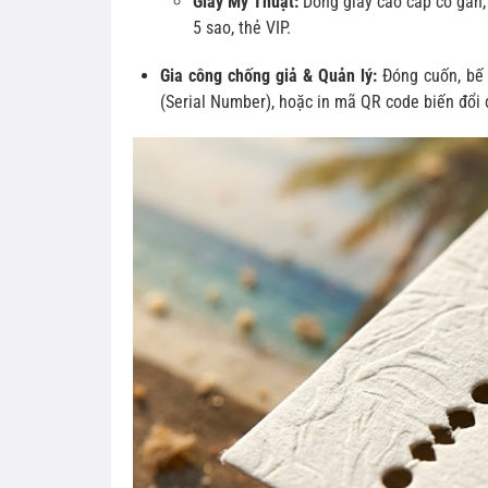
Giấy Mỹ Thuật:
Dòng giấy cao cấp có gân,
5 sao, thẻ VIP.
Gia công chống giả & Quản lý:
Đóng cuốn, bế 
(Serial Number), hoặc in mã QR code biến đổi 