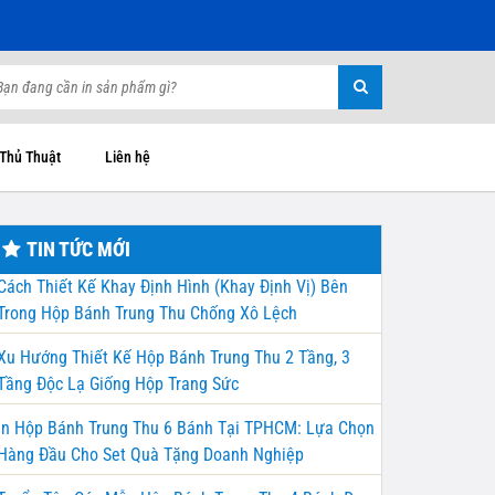
 Thủ Thuật
Liên hệ
TIN TỨC MỚI
Cách Thiết Kế Khay Định Hình (Khay Định Vị) Bên
Trong Hộp Bánh Trung Thu Chống Xô Lệch
Xu Hướng Thiết Kế Hộp Bánh Trung Thu 2 Tầng, 3
Tầng Độc Lạ Giống Hộp Trang Sức
In Hộp Bánh Trung Thu 6 Bánh Tại TPHCM: Lựa Chọn
Hàng Đầu Cho Set Quà Tặng Doanh Nghiệp