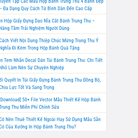
Tuyển Tập Các Mẫu Hộp Bánh Trung Thu 4 Bánh Đẹp
– Đa Dạng Quy Cách Từ Bình Dân Đến Cao Cấp
In Hộp Giấy Đựng Dao Nĩa Cắt Bánh Trung Thu –
Nâng Tầm Trải Nghiệm Người Dùng
Cách Viết Nội Dung Thiệp Chúc Mừng Trung Thu Ý
Nghĩa Đi Kèm Trong Hộp Bánh Quà Tặng
In Tem Nhãn Decal Dán Túi Bánh Trung Thu: Chi Tiết
Nhỏ Làm Nên Sự Chuyên Nghiệp
Bí Quyết In Túi Giấy Đựng Bánh Trung Thu Đồng Bộ,
Chịu Lực Tốt Và Sang Trọng
[Download] 50+ File Vector Mẫu Thiết Kế Hộp Bánh
Trung Thu Miễn Phí Chỉnh Sửa
Có Nên Thuê Thiết Kế Ngoài Hay Sử Dụng Mẫu Sẵn
Có Của Xưởng In Hộp Bánh Trung Thu?