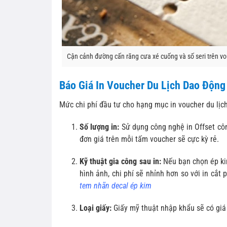
Cận cảnh đường cấn răng cưa xé cuống và số seri trên vou
Báo Giá In Voucher Du Lịch Dao Độn
Mức chi phí đầu tư cho hạng mục in voucher du lịc
Số lượng in:
Sử dụng công nghệ in Offset công
đơn giá trên mỗi tấm voucher sẽ cực kỳ rẻ.
Kỹ thuật gia công sau in:
Nếu bạn chọn ép kim
hình ảnh, chi phí sẽ nhỉnh hơn so với in cắt
tem nhãn decal ép kim
Loại giấy:
Giấy mỹ thuật nhập khẩu sẽ có giá