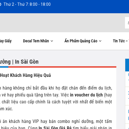
Thứ 2 - Thứ 7: 8:00 - 18:00
ay Giấy
Decal Tem Nhãn
Ấn Phẩm Quảng Cáo
Tin Tức –
ưởng | In Sài Gòn
ch Hoạt Khách Hàng Hiệu Quả
h hàng không chỉ bắt đầu khi họ đặt chân đến điểm du lịch,
vé hay phiếu quà tặng trên tay. Việc
in voucher du lịch
(hay
tế, chất liệu cao cấp chính là cách tuyệt vời nhất để biến một
ảm xúc.
tri ân khách hàng VIP hay bán combo nghỉ dưỡng, một tấm
g hiệu của bạn. Cùng
In Sài Gòn Giá Rẻ
tìm hiểu giải pháp in