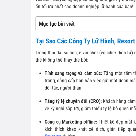
ấn tối ưu nhất cho doanh nghiệp lữ hành của bạn!
Mục lục bài viết
Tại Sao Các Công Ty Lữ Hành, Resor
Trong thời đại số hóa, e-voucher (voucher điện tử) 
thế không thể thay thế bởi:
Tính sang trọng và cảm xúc:
Tặng một tấm th
trọng, đẳng cấp hơn hẳn việc gửi một đoạn mã
đối tác, người thân.
Tăng tỷ lệ chuyển đổi (CRO):
Khách hàng cầm v
về kỳ nghỉ sắp tới, giảm thiểu tỷ lệ bỏ quên mã
Công cụ Marketing offline:
Thiết kế đẹp mắt k
kích thích khao khát xê dịch, gián tiếp q