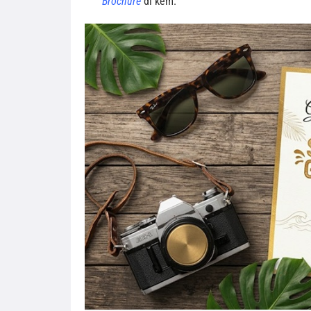
Brochure
đi kèm.