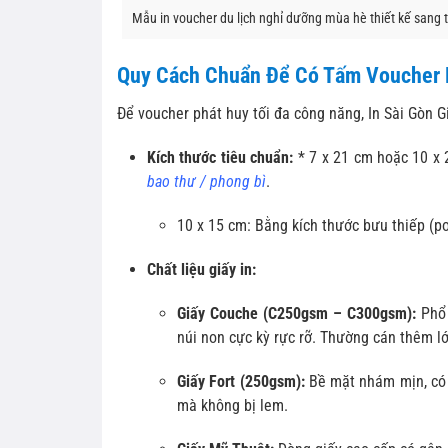
Mẫu in voucher du lịch nghỉ dưỡng mùa hè thiết kế sang t
Quy Cách Chuẩn Để Có Tấm Voucher 
Để voucher phát huy tối đa công năng, In Sài Gòn G
Kích thước tiêu chuẩn:
* 7 x 21 cm hoặc 10 x 2
bao thư / phong bì
.
10 x 15 cm: Bằng kích thước bưu thiếp (po
Chất liệu giấy in:
Giấy Couche (C250gsm – C300gsm):
Phổ 
núi non cực kỳ rực rỡ. Thường cán thêm l
Giấy Fort (250gsm):
Bề mặt nhám mịn, có t
mà không bị lem.