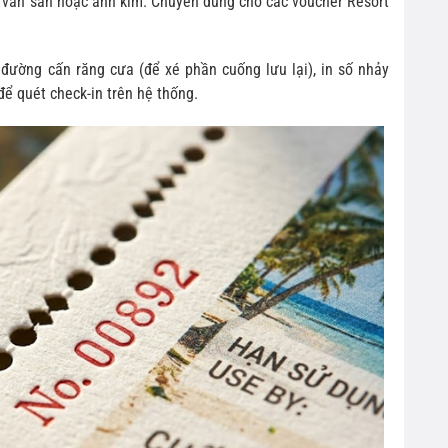
 vân sần hoặc ánh kim. Chuyên dùng cho các voucher Resort
đường cấn răng cưa (để xé phần cuống lưu lại), in số nhảy
để quét check-in trên hệ thống.