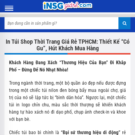
In Túi Shop Thời Trang Giá Rẻ TPHCM: Thiết Kế “Có
Gu”, Hút Khách Mua Hàng
Khách Hàng Đang Xách “Thương Hiệu Của Bạn” Đi Khắp
Phố – Đừng Để Nó Nhạt Nhòa!
Trong ngành thời trang, một bộ quần áo đẹp nếu được đựng
trong một chiếc túi nilon đen bóng bẩy mua ngoài chợ, giá
trị của nó sẽ lập tức bị “bình dân hóa”. Ngược lại, một chiếc
túi in logo chỉn chu, màu sắc thời thượng sẽ khiến khách
hàng tự hào xách nó đi dạo phố, chụp ảnh check-in và khoe
với bạn bè.
Chiếc túi bao bì chính là
“Đại sứ thương hiệu di động”
rẻ