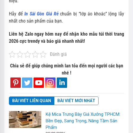
hiệu.
Hãy để
In Sài Gòn Giá Rẻ
chuẩn bị “lớp áo khoác” lộng lẫy
nhất cho sản phẩm của bạn.
Liên hệ Zalo ngay hôm nay để nhận kho mẫu túi thời trang
2026 cực trendy và báo giá nhanh nhất!
Đánh giá
Chia sẻ để giúp chúng mình lan tỏa đến mọi người các bạn
nhé !
BÀI VIẾT LIÊN QUAN
BÀI VIẾT MỚI NHẤT
Kệ Mica Trưng Bày Giá Xưởng TPHCM:
Bền Đẹp, Sang Trọng, Nâng Tầm Sản
Phẩm