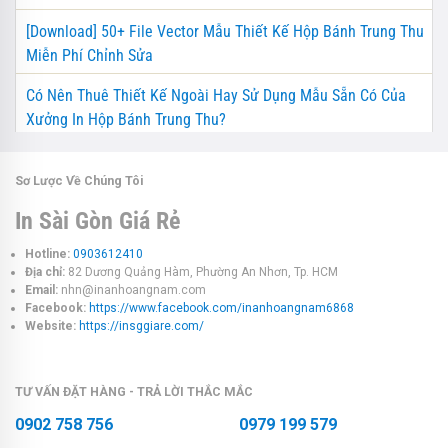
[Download] 50+ File Vector Mẫu Thiết Kế Hộp Bánh Trung Thu
Miễn Phí Chỉnh Sửa
Có Nên Thuê Thiết Kế Ngoài Hay Sử Dụng Mẫu Sẵn Có Của
Xưởng In Hộp Bánh Trung Thu?
Sơ Lược Về Chúng Tôi
In Sài Gòn Giá Rẻ
Hotline:
0903612410
Địa chỉ:
82 Dương Quảng Hàm, Phường An Nhơn, Tp. HCM
Email:
nhn@inanhoangnam.com
Facebook:
https://www.facebook.com/inanhoangnam6868
Website:
https://insggiare.com/
TƯ VẤN ĐẶT HÀNG - TRẢ LỜI THẮC MẮC
0902 758 756
0979 199 579