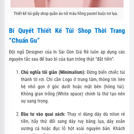
Thiết kế túi giấy shop quần áo nữ màu hồng pastel buộc nơ lụa.
Bí Quyết Thiết Kế Túi Shop Thời Trang
“Chuẩn Gu”
Đội ngũ Designer của In Sài Gòn Giá Rẻ luôn áp dụng các
nguyên tắc sau để bao bì của bạn trông thật “đắt tiền”:
Chủ nghĩa tối giản (Minimalism):
Đừng biến chiếc túi
thành tờ rơi. Chỉ cần Logo ở trung tâm, thông tin liên
hệ nhỏ gọn ở góc dưới hoặc mặt bên (hông túi).
Không gian trống (White space) chính là thứ tạo nên
sự sang trọng.
Đầu tư vào quai xách:
Thay vì dùng dây dù nilon rẻ
tiền, hãy thử đổi sang dây ruy băng lụa, dây xoắn
xương cá hoặc đục lỗ hột xoài nguyên bản. Khách