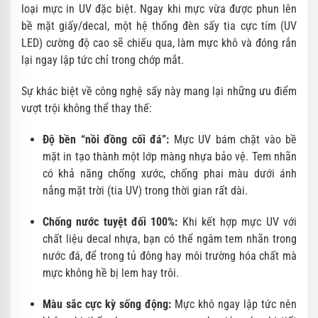
loại mực in UV đặc biệt. Ngay khi mực vừa được phun lên
bề mặt giấy/decal, một hệ thống đèn sấy tia cực tím (UV
LED) cường độ cao sẽ chiếu qua, làm mực khô và đóng rắn
lại ngay lập tức chỉ trong chớp mắt.
Sự khác biệt về công nghệ sấy này mang lại những ưu điểm
vượt trội không thể thay thế:
Độ bền “nồi đồng cối đá”:
Mực UV bám chặt vào bề
mặt in tạo thành một lớp màng nhựa bảo vệ. Tem nhãn
có khả năng chống xước, chống phai màu dưới ánh
nắng mặt trời (tia UV) trong thời gian rất dài.
Chống nước tuyệt đối 100%:
Khi kết hợp mực UV với
chất liệu decal nhựa, bạn có thể ngâm tem nhãn trong
nước đá, để trong tủ đông hay môi trường hóa chất mà
mực không hề bị lem hay trôi.
Màu sắc cực kỳ sống động:
Mực khô ngay lập tức nên