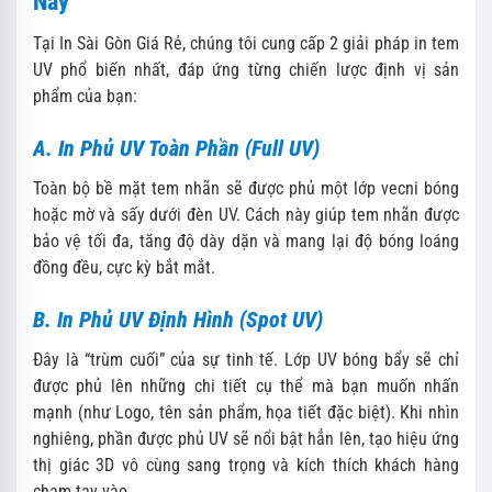
Nay
Tại In Sài Gòn Giá Rẻ, chúng tôi cung cấp 2 giải pháp in tem
UV phổ biến nhất, đáp ứng từng chiến lược định vị sản
phẩm của bạn:
A. In Phủ UV Toàn Phần (Full UV)
Toàn bộ bề mặt tem nhãn sẽ được phủ một lớp vecni bóng
hoặc mờ và sấy dưới đèn UV. Cách này giúp tem nhãn được
bảo vệ tối đa, tăng độ dày dặn và mang lại độ bóng loáng
đồng đều, cực kỳ bắt mắt.
B. In Phủ UV Định Hình (Spot UV)
Đây là “trùm cuối” của sự tinh tế. Lớp UV bóng bẩy sẽ chỉ
được phủ lên những chi tiết cụ thể mà bạn muốn nhấn
mạnh (như Logo, tên sản phẩm, họa tiết đặc biệt). Khi nhìn
nghiêng, phần được phủ UV sẽ nổi bật hẳn lên, tạo hiệu ứng
thị giác 3D vô cùng sang trọng và kích thích khách hàng
chạm tay vào.