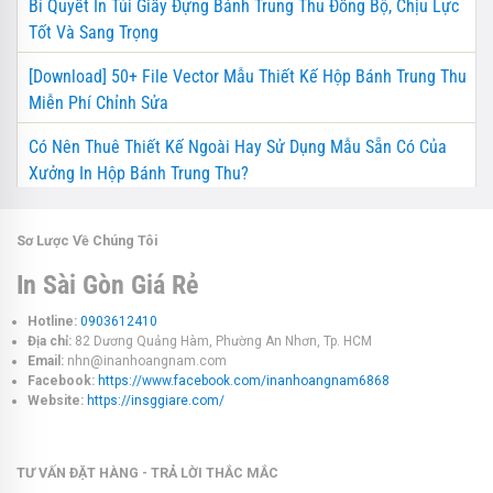
Bí Quyết In Túi Giấy Đựng Bánh Trung Thu Đồng Bộ, Chịu Lực
Tốt Và Sang Trọng
[Download] 50+ File Vector Mẫu Thiết Kế Hộp Bánh Trung Thu
Miễn Phí Chỉnh Sửa
Có Nên Thuê Thiết Kế Ngoài Hay Sử Dụng Mẫu Sẵn Có Của
Xưởng In Hộp Bánh Trung Thu?
Sơ Lược Về Chúng Tôi
In Sài Gòn Giá Rẻ
Hotline:
0903612410
Địa chỉ:
82 Dương Quảng Hàm, Phường An Nhơn, Tp. HCM
Email:
nhn@inanhoangnam.com
Facebook:
https://www.facebook.com/inanhoangnam6868
Website:
https://insggiare.com/
TƯ VẤN ĐẶT HÀNG - TRẢ LỜI THẮC MẮC