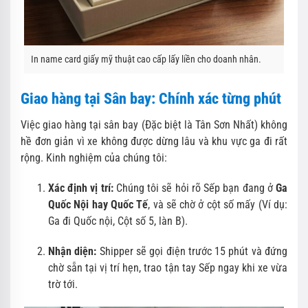
In name card giấy mỹ thuật cao cấp lấy liền cho doanh nhân.
Giao hàng tại Sân bay: Chính xác từng phút
Việc giao hàng tại sân bay (Đặc biệt là Tân Sơn Nhất) không
hề đơn giản vì xe không được dừng lâu và khu vực ga đi rất
rộng. Kinh nghiệm của chúng tôi:
Xác định vị trí:
Chúng tôi sẽ hỏi rõ Sếp bạn đang ở
Ga
Quốc Nội hay Quốc Tế
, và sẽ chờ ở cột số mấy (Ví dụ:
Ga đi Quốc nội, Cột số 5, làn B).
Nhận diện:
Shipper sẽ gọi điện trước 15 phút và đứng
chờ sẵn tại vị trí hẹn, trao tận tay Sếp ngay khi xe vừa
trờ tới.