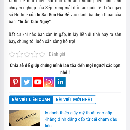
Đừng để một thiếu sót nhỏ làm ảnh hưởng đến hình ảnh
chuyên nghiệp của Sếp trong mắt đối tác quốc tế. Lưu ngay
số Hotline của
In Sài Gòn Giá Rẻ
vào danh bạ điện thoại của
bạn:
“In Ấn Cứu Nguy”
.
Bất cứ khi nào bạn cần in gấp, in lấy liền đi tỉnh hay ra sân
bay, chúng tôi luôn sẵn sàng hỗ trợ!
Đánh giá
Chia sẻ để giúp chúng mình lan tỏa đến mọi người các bạn
nhé !
BÀI VIẾT LIÊN QUAN
BÀI VIẾT MỚI NHẤT
In danh thiếp giấy mỹ thuật cao cấp:
Khẳng định đẳng cấp từ cái chạm đầu
tiên