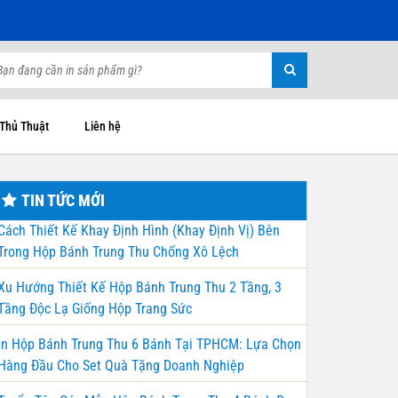
 Thủ Thuật
Liên hệ
TIN TỨC MỚI
Cách Thiết Kế Khay Định Hình (Khay Định Vị) Bên
Trong Hộp Bánh Trung Thu Chống Xô Lệch
Xu Hướng Thiết Kế Hộp Bánh Trung Thu 2 Tầng, 3
Tầng Độc Lạ Giống Hộp Trang Sức
In Hộp Bánh Trung Thu 6 Bánh Tại TPHCM: Lựa Chọn
Hàng Đầu Cho Set Quà Tặng Doanh Nghiệp