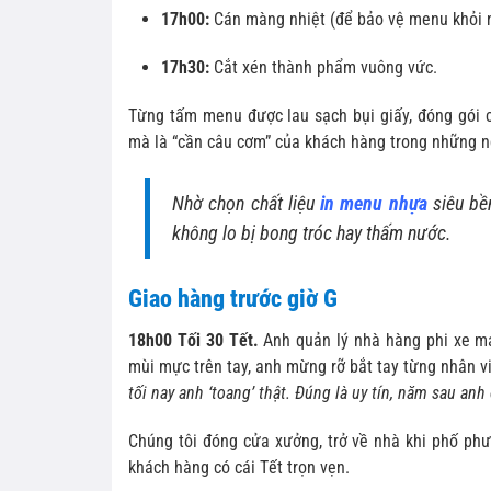
17h00:
Cán màng nhiệt (để bảo vệ menu khỏi n
17h30:
Cắt xén thành phẩm vuông vức.
Từng tấm menu được lau sạch bụi giấy, đóng gói cẩ
mà là “cần câu cơm” của khách hàng trong những 
Nhờ chọn chất liệu
in menu nhựa
siêu bề
không lo bị bong tróc hay thấm nước.
Giao hàng trước giờ G
18h00 Tối 30 Tết.
Anh quản lý nhà hàng phi xe 
mùi mực trên tay, anh mừng rỡ bắt tay từng nhân v
tối nay anh ‘toang’ thật. Đúng là uy tín, năm sau anh 
Chúng tôi đóng cửa xưởng, trở về nhà khi phố phư
khách hàng có cái Tết trọn vẹn.