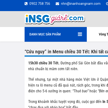
0902 758 756
nhn@inanhoangnam.com
DANH MỤC SẢN PHẨM
Vòng T
“Cứu nguy” in Menu chiều 30 Tết: Khi tất 
15h30 chiều 30 Tết.
Đường phố Sài Gòn bắt đầu vắn
nhà chuẩn bị mâm cơm tất niên.
Thế nhưng, tại một nhà hàng món Việt lớn ở Quận
hiện ra lô menu cũ đã quá nát, rách góc, trong khi
điện cho 5-6 xưởng in quen:
“Thuê bao”
hoặc
“Bên e
Trong khoảnh khắc tuyệt vọng đó, cuộc gọi đến
In 
“chạy đua với pháo hoa” bắt đầu.