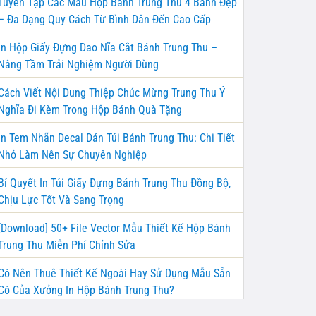
Tuyển Tập Các Mẫu Hộp Bánh Trung Thu 4 Bánh Đẹp
– Đa Dạng Quy Cách Từ Bình Dân Đến Cao Cấp
In Hộp Giấy Đựng Dao Nĩa Cắt Bánh Trung Thu –
Nâng Tầm Trải Nghiệm Người Dùng
Cách Viết Nội Dung Thiệp Chúc Mừng Trung Thu Ý
Nghĩa Đi Kèm Trong Hộp Bánh Quà Tặng
In Tem Nhãn Decal Dán Túi Bánh Trung Thu: Chi Tiết
Nhỏ Làm Nên Sự Chuyên Nghiệp
Bí Quyết In Túi Giấy Đựng Bánh Trung Thu Đồng Bộ,
Chịu Lực Tốt Và Sang Trọng
[Download] 50+ File Vector Mẫu Thiết Kế Hộp Bánh
Trung Thu Miễn Phí Chỉnh Sửa
Có Nên Thuê Thiết Kế Ngoài Hay Sử Dụng Mẫu Sẵn
Có Của Xưởng In Hộp Bánh Trung Thu?