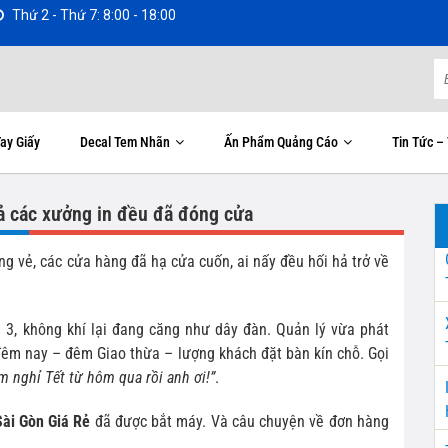
Thứ 2 - Thứ 7: 8:00 - 18:00
ay Giấy
Decal Tem Nhãn
Ấn Phẩm Quảng Cáo
Tin Tức –
cả các xưởng in đều đã đóng cửa
g vẻ, các cửa hàng đã hạ cửa cuốn, ai nấy đều hối hả trở về
 3, không khí lại đang căng như dây đàn. Quản lý vừa phát
 đêm nay – đêm Giao thừa – lượng khách đặt bàn kín chỗ. Gọi
m nghỉ Tết từ hôm qua rồi anh ơi!”
.
Sài Gòn Giá Rẻ
đã được bắt máy. Và câu chuyện về đơn hàng