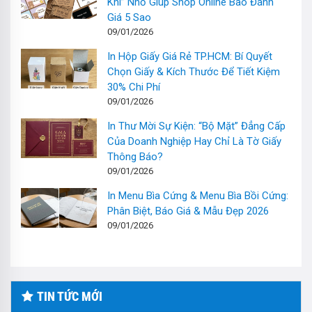
Khí” Nhỏ Giúp Shop Online Bão Đánh
Giá 5 Sao
09/01/2026
In Hộp Giấy Giá Rẻ TP.HCM: Bí Quyết
Chọn Giấy & Kích Thước Để Tiết Kiệm
30% Chi Phí
09/01/2026
In Thư Mời Sự Kiện: “Bộ Mặt” Đẳng Cấp
Của Doanh Nghiệp Hay Chỉ Là Tờ Giấy
Thông Báo?
09/01/2026
In Menu Bìa Cứng & Menu Bìa Bồi Cứng:
Phân Biệt, Báo Giá & Mẫu Đẹp 2026
09/01/2026
TIN TỨC MỚI