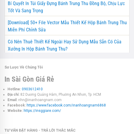
Bí Quyết In Túi Giấy Đựng Bánh Trung Thu Đồng Bộ, Chịu Lực
Tốt Và Sang Trọng
[Download] 50+ File Vector Mẫu Thiết Kế Hộp Bánh Trung Thu
Miễn Phí Chỉnh Sửa
Có Nên Thuê Thiết Kế Ngoài Hay Sử Dụng Mẫu Sẵn Có Của
Xưởng In Hộp Bánh Trung Thu?
Sơ Lược Về Chúng Tôi
In Sài Gòn Giá Rẻ
Hotline:
0903612410
Địa chỉ:
82 Dương Quảng Hàm, Phường An Nhơn, Tp. HCM
Email:
nhn@inanhoangnam.com
Facebook:
https://www.facebook.com/inanhoangnam6868
Website:
https://insggiare.com/
TƯ VẤN ĐẶT HÀNG - TRẢ LỜI THẮC MẮC