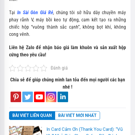
Tại
In Sài Gòn Giá Rẻ
, chúng tôi sở hữu dây chuyền máy
phay rãnh V, máy bồi keo tự động, cam kết tạo ra những
chiếc hộp “vuông thành sắc cạnh”, không bọt khí, không
cong vênh.
Liên hệ Zalo để nhận báo giá làm khuôn và sản xuất hộp
cứng theo yêu cầu!
Đánh giá
Chia sẻ để giúp chúng mình lan tỏa đến mọi người các bạn
nhé !
BÀI VIẾT LIÊN QUAN
BÀI VIẾT MỚI NHẤT
In Card Cảm Ơn (Thank You Card): “Vũ