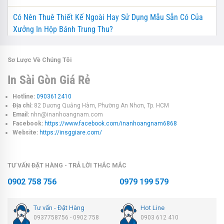
Có Nên Thuê Thiết Kế Ngoài Hay Sử Dụng Mẫu Sẵn Có Của
Xưởng In Hộp Bánh Trung Thu?
Sơ Lược Về Chúng Tôi
In Sài Gòn Giá Rẻ
Hotline:
0903612410
Địa chỉ:
82 Dương Quảng Hàm, Phường An Nhơn, Tp. HCM
Email:
nhn@inanhoangnam.com
Facebook:
https://www.facebook.com/inanhoangnam6868
Website:
https://insggiare.com/
TƯ VẤN ĐẶT HÀNG - TRẢ LỜI THẮC MẮC
0902 758 756
0979 199 579
Tư vấn - Đặt Hàng
Hot Line
0937758756 - 0902 758
0903 612 410