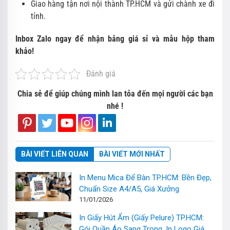
Giao hàng tận nơi nội thành TP.HCM và gửi chành xe đi
tỉnh.
Inbox Zalo ngay để nhận bảng giá sỉ và mẫu hộp tham
khảo!
Đánh giá
Chia sẻ để giúp chúng mình lan tỏa đến mọi người các bạn
nhé !
BÀI VIẾT LIÊN QUAN
BÀI VIẾT MỚI NHẤT
In Menu Mica Để Bàn TP.HCM: Bền Đẹp,
Chuẩn Size A4/A5, Giá Xưởng
11/01/2026
In Giấy Hút Ẩm (Giấy Pelure) TP.HCM:
Gói Quần Áo Sang Trọng, In Logo Giá