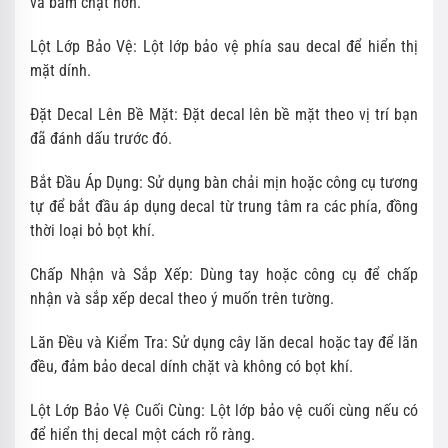
và bám chặt hơn.
Lột Lớp Bảo Vệ: Lột lớp bảo vệ phía sau decal để hiển thị
mặt dính.
Đặt Decal Lên Bề Mặt: Đặt decal lên bề mặt theo vị trí bạn
đã đánh dấu trước đó.
Bắt Đầu Áp Dụng: Sử dụng bàn chải mịn hoặc công cụ tương
tự để bắt đầu áp dụng decal từ trung tâm ra các phía, đồng
thời loại bỏ bọt khí.
Chấp Nhận và Sắp Xếp: Dùng tay hoặc công cụ để chấp
nhận và sắp xếp decal theo ý muốn trên tường.
Lăn Đều và Kiểm Tra: Sử dụng cây lăn decal hoặc tay để lăn
đều, đảm bảo decal dính chặt và không có bọt khí.
Lột Lớp Bảo Vệ Cuối Cùng: Lột lớp bảo vệ cuối cùng nếu có
để hiển thị decal một cách rõ ràng.